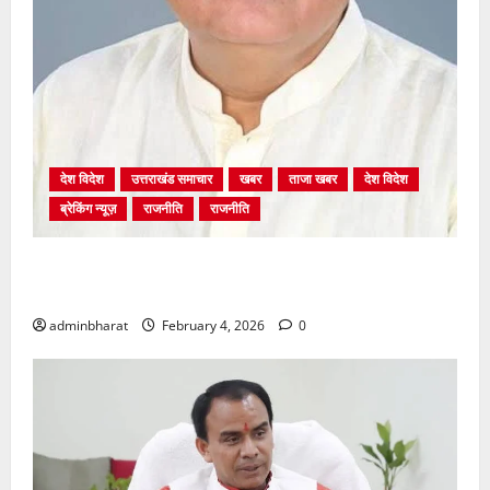
रावत
देश विदेश
उत्तराखंड समाचार
खबर
ताजा खबर
देश विदेश
ब्रेकिंग न्यूज़
राजनीति
राजनीति
अंकिता प्रकरण मे सीबीआई जांच शुरू होने से कांग्रेस हुई
बेनकाब: भट्ट
adminbharat
February 4, 2026
0