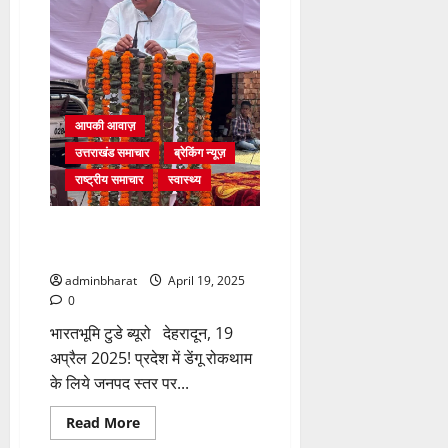
रे
तकनीशियनः
डॉ.
धन
सिंह
रावत
आपकी आवाज़
उत्तराखंड समाचार
ब्रेकिंग न्यूज़
राष्ट्रीय समाचार
स्वास्थ्य
डेंगू रोकथाम को माइक्रोप्लान पर काम
करें अधिकारीः डॉ. धन सिंह रावत
adminbharat
April 19, 2025
0
भारतभूमि टुडे ब्यूरो देहरादून, 19
अप्रैल 2025! प्रदेश में डेंगू रोकथाम
के लिये जनपद स्तर पर...
Read
Read More
more