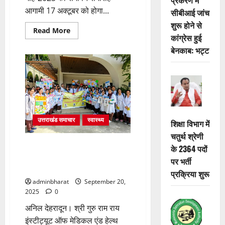
आगामी 17 अक्टूबर को होगा...
सीबीआई जांच
शुरू होने से
Read
Read More
कांग्रेस हुई
more
about
बेनकाब: भट्ट
पोषण
माह
अभियान
का
समापन
भव्य
होगा
:
रेखा
आर्या
उत्तराखंड समाचार
स्वास्थ्य
शिक्षा विभाग में
चतुर्थ श्रेणी
एसजीआरआर मेडिकल कॉलेज में
के 2364 पदों
उत्साहपूर्वक मनाया गया राष्ट्रीय
पर भर्ती
फार्माकोविजिलेंस सप्ताह 2025
प्रक्रिया शुरू
adminbharat
September 20,
2025
0
अनिल देहरादून। श्री गुरु राम राय
इंस्टीट्यूट ऑफ मेडिकल एंड हेल्थ