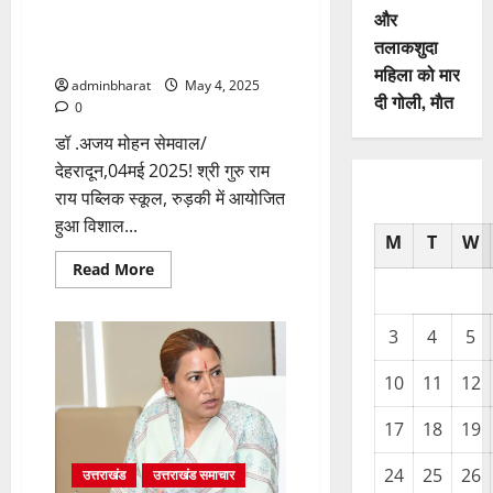
जागरूकता एवम् स्वास्थ्य परीक्षण
और
शिविर में रुड़की वासियों ने बढ़चढ़कर
तलाकशुदा
की भागीदारी
महिला को मार
adminbharat
May 4, 2025
दी गोली, माैत
0
डॉ .अजय मोहन सेमवाल/
देहरादून,04मई 2025! श्री गुरु राम
राय पब्लिक स्कूल, रुड़की में आयोजित
हुआ विशाल...
M
T
W
Read
Read More
more
about
श्री
महंत
3
4
5
इन्दिरेश
अस्पताल
के
10
11
12
निःशुल्क
स्वास्थ्य
शिविर
17
18
19
का
1518
मरीजों
24
25
26
उत्तराखंड
उत्तराखंड समाचार
ने