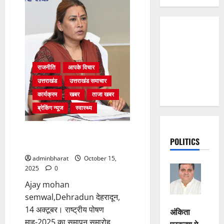
राजनीति
आपके विचार
उत्तराखंड
उत्तराखंड समाचार
कार्यक्रम
खबर
ताजा खबर
ब्रेकिंग न्यूज
स्वास्थ्य
पोषण माह अभियान का समापन भव्य
POLITICS
होगा : रेखा आर्या
adminbharat
October 15,
2025
0
Ajay mohan
semwal,Dehradun देहरादून,
14 अक्टूबर। राष्ट्रीय पोषण
अंकिता
माह-2025 का समापन समारोह
प्रकरण मे