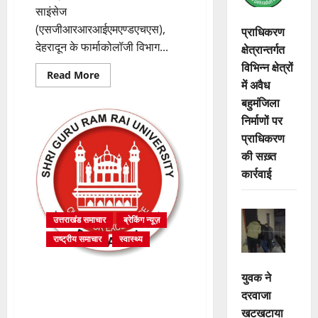
साइंसेज
(एसजीआरआरआईएमएण्डएचएस),
प्राधिकरण
देहरादून के फार्माकोलॉजी विभाग...
क्षेत्रान्तर्गत
विभिन्न क्षेत्रों
Read
Read More
में अवैध
more
about
बहुमंजिला
एसजीआरआर
मेडिकल
निर्माणों पर
कॉलेज
में
प्राधिकरण
उत्साहपूर्वक
की सख़्त
मनाया
गया
कार्रवाई
राष्ट्रीय
फार्माकोविजिलेंस
सप्ताह
2025
उत्तराखंड समाचार
ब्रेकिंग न्यूज़
राष्ट्रीय समाचार
स्वास्थ्य
श्री महंत इन्दिरेश अस्पताल के
युवक ने
निःशुल्क स्वास्थ्य शिविर का 1518
दरवाजा
मरीजों ने उठाया लाभ ,कैंसर
खटखटाया