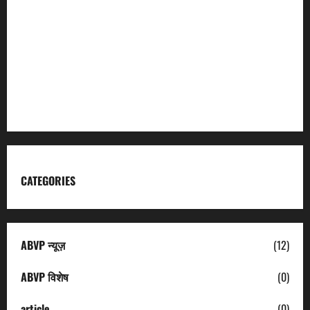
Garhwal Mandal Vikas Nigam
Kumaon Mandal Vikas Nigam
Uttarakhand Tourism
CATEGORIES
ABVP न्यूज़
(12)
ABVP विशेष
(0)
article
(0)