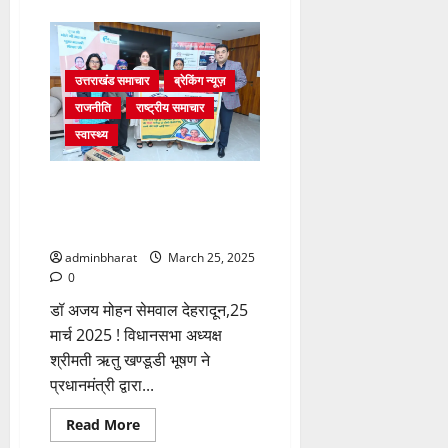
about
डेंगू
रोकथाम
को
माइक्रोप्लान
पर
उत्तराखंड समाचार
ब्रेकिंग न्यूज़
काम
करें
राजनीति
राष्ट्रीय समाचार
अधिकारीः
डॉ.
स्वास्थ्य
धन
सिंह
रावत
निक्षय पोषण योजना (NPY) के अंतर्गत
10 क्षय रोगियों को गोद लेंगीउत्तराखंड
विधानसभा अध्यक्ष ऋतु खण्डूडी भूषण
adminbharat
March 25, 2025
0
डॉ अजय मोहन सेमवाल देहरादून,25
मार्च 2025 ! विधानसभा अध्यक्ष
श्रीमती ऋतु खण्डूडी भूषण ने
प्रधानमंत्री द्वारा...
Read
Read More
more