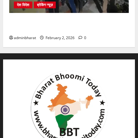
देश विदेश
ब्रेकिंग न्यूज़
युवक ने दरवाजा खटखटाया और तलाकशुदा महिला को मार दी
गोली, माैत
adminbharat
February 2, 2026
0