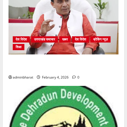
देश विदेश
उत्तराखंड समाचार
खबर
देश विदेश
ब्रेकिंग न्यूज़
शिक्षा
शिक्षा विभाग में चतुर्थ श्रेणी के 2364 पदों पर भर्ती प्रक्रिया
शुरू
adminbharat
February 4, 2026
0