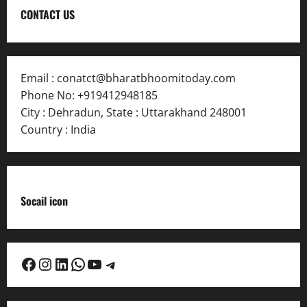
CONTACT US
Email :
conatct@bharatbhoomitoday.com
Phone No:
+919412948185
City : Dehradun
,
State : Uttarakhand
248001
Country : India
Socail icon
Facebook
Instagram
LinkedIn
WhatsApp
YouTube
Telegram