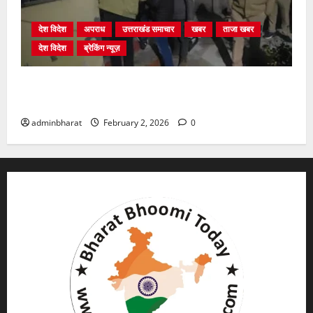
देश विदेश
अपराध
उत्तराखंड समाचार
खबर
ताजा खबर
देश विदेश
ब्रेकिंग न्यूज़
युवक ने दरवाजा खटखटाया और तलाकशुदा महिला को मार दी
गोली, माैत
adminbharat
February 2, 2026
0