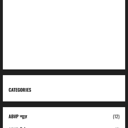
Incredible India
Char Dham
Garhwal Mandal Vikas Nigam
Kumaon Mandal Vikas Nigam
Uttarakhand Tourism
CATEGORIES
ABVP न्यूज़
(12)