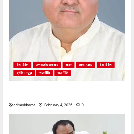
देश विदेश
उत्तराखंड समाचार
खबर
ताजा खबर
देश विदेश
ब्रेकिंग न्यूज़
राजनीति
राजनीति
अंकिता प्रकरण मे सीबीआई जांच शुरू होने से कांग्रेस हुई
बेनकाब: भट्ट
adminbharat
February 4, 2026
0