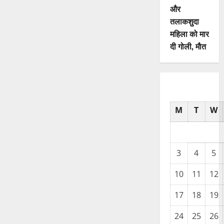
और
तलाकशुदा
महिला को मार
दी गोली, माैत
M
T
W
3
4
5
10
11
12
17
18
19
24
25
26