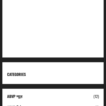
Incredible India
Char Dham
Garhwal Mandal Vikas Nigam
Kumaon Mandal Vikas Nigam
Uttarakhand Tourism
CATEGORIES
ABVP न्यूज़
(12)