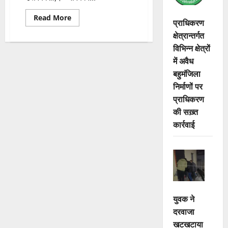
Read
Read More
प्राधिकरण
more
about
क्षेत्रान्तर्गत
तिंया
में
विभिन्न क्षेत्रों
उमड़ा
में अवैध
जनसैलाब,
सरकारी
बहुमंजिला
योजनाओं
से
निर्माणों पर
लाभान्वित
हुए
प्राधिकरण
ग्रामीण
की सख़्त
कार्रवाई
युवक ने
दरवाजा
खटखटाया