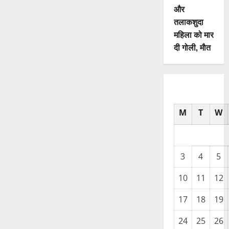
और
तलाकशुदा
महिला को मार
दी गोली, माैत
M
T
W
3
4
5
10
11
12
17
18
19
24
25
26