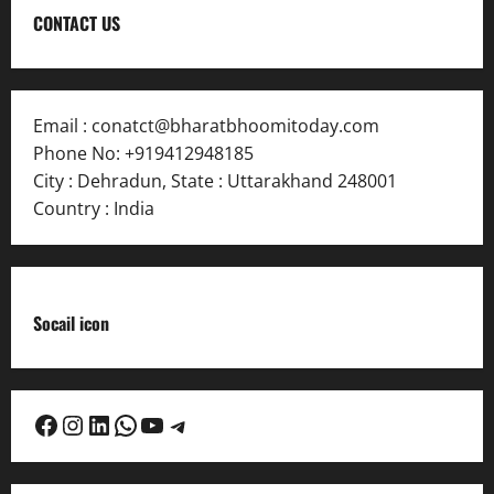
CONTACT US
Email :
conatct@bharatbhoomitoday.com
Phone No:
+919412948185
City : Dehradun
,
State : Uttarakhand
248001
Country : India
Socail icon
Facebook
Instagram
LinkedIn
WhatsApp
YouTube
Telegram