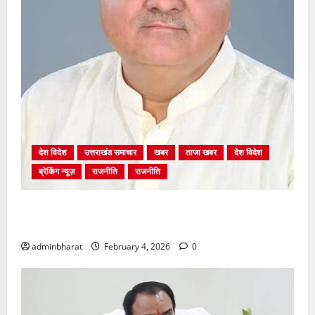
देश विदेश
उत्तराखंड समाचार
खबर
ताजा खबर
देश विदेश
ब्रेकिंग न्यूज़
राजनीति
राजनीति
अंकिता प्रकरण मे सीबीआई जांच शुरू होने से कांग्रेस हुई
बेनकाब: भट्ट
adminbharat
February 4, 2026
0