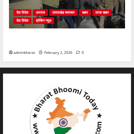
देश विदेश
अपराध
उत्तराखंड समाचार
खबर
ताजा खबर
देश विदेश
ब्रेकिंग न्यूज़
युवक ने दरवाजा खटखटाया और तलाकशुदा महिला को मार दी
गोली, माैत
adminbharat
February 2, 2026
0