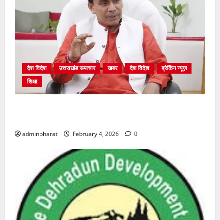
देश विदेश
उत्तराखंड समाचार
खबर
देश विदेश
ब्रेकिंग न्यूज़
शिक्षा
शिक्षा विभाग में चतुर्थ श्रेणी के 2364 पदों पर भर्ती प्रक्रिया
शुरू
adminbharat
February 4, 2026
0