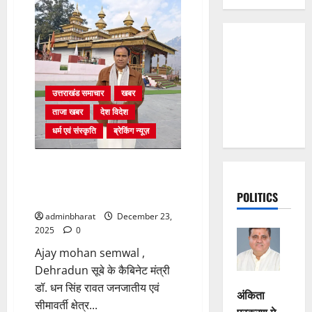
उत्तराखंड समाचार
खबर
ताजा खबर
देश विदेश
धर्म एवं संस्कृति
ब्रेकिंग न्यूज़
जौनसार बाबर क्षेत्र के दो दिवसीय
भ्रमण पर कैबिनेट मंत्री डॉ. धन सिंह
POLITICS
रावत
adminbharat
December 23,
2025
0
Ajay mohan semwal ,
Dehradun सूबे के कैबिनेट मंत्री
डॉ. धन सिंह रावत जनजातीय एवं
अंकिता
सीमावर्ती क्षेत्र...
प्रकरण मे