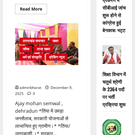
सीबीआई जांच
Read
Read More
more
शुरू होने से
about
जौनसार
कांग्रेस हुई
बाबर
बेनकाब: भट्ट
क्षेत्र
के
दो
उत्तराखंड समाचार
खबर
दिवसीय
भ्रमण
जॉब्स
ताजा खबर
पर
कैबिनेट
धर्म एवं संस्कृति
ब्रेकिंग न्यूज
मंत्री
डॉ.
धन
सिंह
तिंया में उमड़ा जनसैलाब, सरकारी
शिक्षा विभाग में
रावत
योजनाओं से लाभान्वित हुए ग्रामीण
चतुर्थ श्रेणी
adminbharat
December 9,
के 2364 पदों
2025
0
पर भर्ती
Ajay mohan semwal ,
प्रक्रिया शुरू
dehradun *तिंया में उमड़ा
जनसैलाब, सरकारी योजनाओं से
लाभान्वित हुए ग्रामीण।* *तिंया/
उत्तरकाशी,।* सरकार...