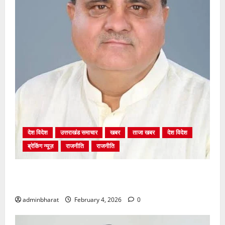
देश विदेश
उत्तराखंड समाचार
खबर
ताजा खबर
देश विदेश
ब्रेकिंग न्यूज़
राजनीति
राजनीति
अंकिता प्रकरण मे सीबीआई जांच शुरू होने से कांग्रेस हुई
बेनकाब: भट्ट
adminbharat
February 4, 2026
0