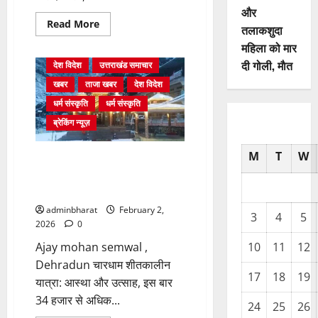
और
Read
Read More
तलाकशुदा
more
about
महिला को मार
युवक
ने
दी गोली, माैत
देश विदेश
उत्तराखंड समाचार
दरवाजा
खटखटाया
खबर
ताजा खबर
देश विदेश
और
तलाकशुदा
धर्म संस्कृति
धर्म संस्कृति
महिला
को
ब्रेकिंग न्यूज़
मार
दी
गोली,
M
T
W
चारधाम शीतकालीन यात्रा: आस्था
माैत
और उत्साह, इस बार 34 हजार से
अधिक श्रद्धालु दर्शन करने पहुंचे
adminbharat
February 2,
3
4
5
2026
0
Ajay mohan semwal ,
10
11
12
Dehradun चारधाम शीतकालीन
17
18
19
यात्रा: आस्था और उत्साह, इस बार
34 हजार से अधिक...
24
25
26