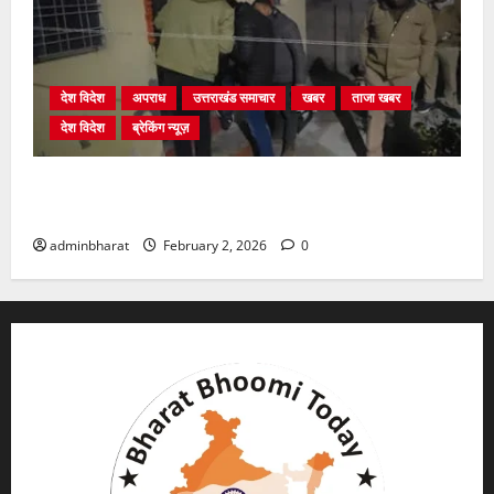
देश विदेश
अपराध
उत्तराखंड समाचार
खबर
ताजा खबर
देश विदेश
ब्रेकिंग न्यूज़
युवक ने दरवाजा खटखटाया और तलाकशुदा महिला को मार दी
गोली, माैत
adminbharat
February 2, 2026
0