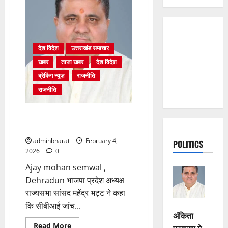
देश विदेश
उत्तराखंड समाचार
खबर
ताजा खबर
देश विदेश
ब्रेकिंग न्यूज़
राजनीति
राजनीति
अंकिता प्रकरण मे सीबीआई जांच शुरू
होने से कांग्रेस हुई बेनकाब: भट्ट
adminbharat
February 4,
POLITICS
2026
0
Ajay mohan semwal ,
Dehradun भाजपा प्रदेश अध्यक्ष
राज्यसभा सांसद महेंद्र भट्ट ने कहा
कि सीबीआई जांच...
अंकिता
Read
Read More
प्रकरण मे