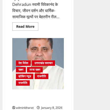
Dehradun स्वामी विवेकानंद के
विचार, जीवन दर्शन और धार्मिक-
सामाजिक मूल्यों पर बेहतरीन रील...
Read
Read More
more
about
12
जनवरी
को
स्वामी
विवेकानंद
जयंती
पर
होगा
देश विदेश
उत्तराखंड समाचार
आयोजन
खबर
ताजा खबर
ब्रेकिंग न्यूज़
राजनीति
राजनीति
भाजपा नेताओं को बदनाम करने की
खुल रही परतें: भट्ट
adminbharat
January 8, 2026