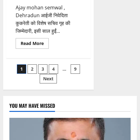
Ajay mohan semwal ,
Dehradun आईजी निवेदिता
कुकरेती को विशेष सचिव गृह की
जिम्मेदारी, इसी साल हुईं...
Read
Read More
more
about
आईजी
निवेदिता
कुकरेती
Posts
1
2
3
4
…
9
को
विशेष
सचिव
Next
pagination
गृह
की
जिम्मेदारी,
इसी
साल
हुईं
YOU MAY HAVE MISSED
पदोन्नत,
अब
SDRF
का
भी
जिम्मा