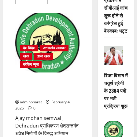
more
सीबीआई जांच
about
अंकिता
शुरू होने से
प्रकरण
मे
कांग्रेस हुई
सीबीआई
जांच
बेनकाब: भट्ट
शुरू
होने
से
कांग्रेस
देश विदेश
उत्तराखंड समाचार
हुई
बेनकाब:
खबर
ताजा खबर
भट्ट
ब्रेकिंग न्यूज़
शिक्षा विभाग में
प्राधिकरण क्षेत्रान्तर्गत विभिन्न क्षेत्रों
चतुर्थ श्रेणी
में अवैध बहुमंजिला निर्माणों पर
के 2364 पदों
प्राधिकरण की सख़्त कार्रवाई
पर भर्ती
adminbharat
February 4,
प्रक्रिया शुरू
2026
0
Ajay mohan semwal ,
Dehradun प्राधिकरण क्षेत्रान्तर्गत
अवैध निर्माणों के विरुद्ध अभियान