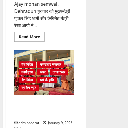
Ajay mohan semwal ,
Dehradun गुरुवार को मुख्यमंत्री
पुष्कर सिंह धामी और कैबिनेट मंत्री
रेखा आर्या ने...
Read
Read More
more
about
मुख्यमंत्री
और
खेल
मंत्री
ने
देश विदेश
उत्तराखंड समाचार
विकसित
भारत
कार्यक्रम
खबर
ताजा खबर
यंग
देश विदेश
धर्म संस्कृति
लीडर्स
डायलॉग
ब्रेकिंग न्यूज़
के
लिए
टीम
को
लाखामंडल में हुआ भव्य हिंदू
रवाना
सम्मेलन,परिवार और कलाकारों को
किया
मिला सम्मान
adminbharat
January 9, 2026