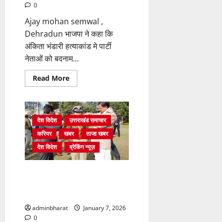
0
Ajay mohan semwal ,
Dehradun भाजपा ने कहा कि
अंकिता भंडारी हत्याकांड मे पार्टी
नेताओं को बदनाम...
Read
Read More
more
about
भाजपा
नेताओं
को
बदनाम
देश विदेश
उत्तराखंड समाचार
करने
की
करियर
खबर
ताजा खबर
खुल
रही
देश विदेश
ब्रेकिंग न्यूज़
परतें:
भट्ट
आईजी निवेदिता कुकरेती को विशेष
सचिव गृह की जिम्मेदारी, इसी साल हुईं
पदोन्नत, अब SDRF का भी जिम्मा
adminbharat
January 7, 2026
0