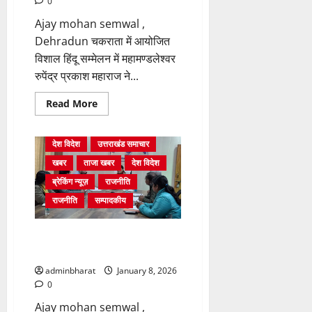
0
Ajay mohan semwal ,
Dehradun चकराता में आयोजित
विशाल हिंदू सम्मेलन में महामण्डलेश्वर
रुपेंद्र प्रकाश महाराज ने...
Read
Read More
more
about
लाखामंडल
में
देश विदेश
उत्तराखंड समाचार
हुआ
भव्य
खबर
ताजा खबर
देश विदेश
हिंदू
सम्मेलन,परिवार
ब्रेकिंग न्यूज़
राजनीति
और
कलाकारों
राजनीति
सम्पादकीय
को
मिला
सम्मान
12 जनवरी को स्वामी विवेकानंद जयंती
पर होगा आयोजन
adminbharat
January 8, 2026
0
Ajay mohan semwal ,