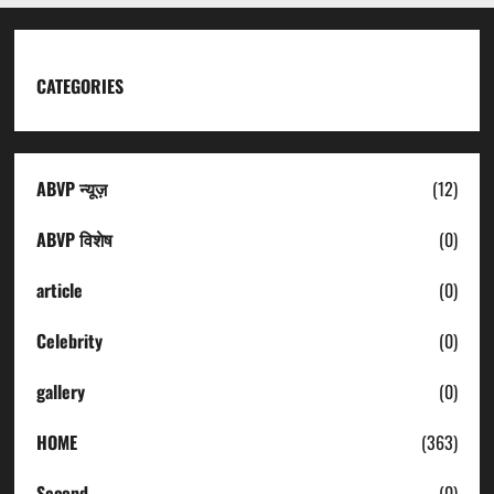
CATEGORIES
ABVP न्यूज़
(12)
ABVP विशेष
(0)
article
(0)
Celebrity
(0)
gallery
(0)
HOME
(363)
Second
(0)