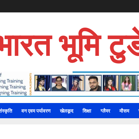
भारत भूमि टुड
संस्कृति
वन एवम पर्यावरण
खेलकूद
शिक्षा
ग्लैमर
मौसम