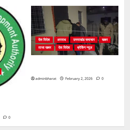
देश विदेश
अपराध
उत्तराखंड समाचार
खबर
ताजा खबर
देश विदेश
ब्रेकिंग न्यूज़
युवक ने दरवाजा खटखटाया और तलाकशुदा
महिला को मार दी गोली, माैत
adminbharat
February 2, 2026
0
्रों में अवैध
की सख़्त
6
0