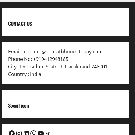
CONTACT US
Email :
conatct@bharatbhoomitoday.com
Phone No:
+919412948185
City : Dehradun
,
State : Uttarakhand
248001
Country : India
Socail icon
Facebook
Instagram
LinkedIn
WhatsApp
YouTube
Telegram