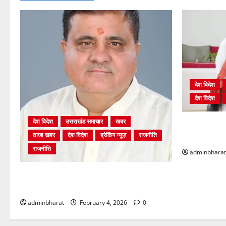
देश विदेश
देश विदेश
देश विदेश
उत्तराखंड समाचार
खबर
शिक्षा विभाग म
ताजा खबर
देश विदेश
ब्रेकिंग न्यूज़
राजनीति
भर्ती प्रक्रिया
राजनीति
adminbharat
अंकिता प्रकरण मे सीबीआई जांच शुरू होने से
कांग्रेस हुई बेनकाब: भट्ट
adminbharat
February 4, 2026
0