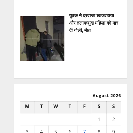
युवक ने दरवाजा खटखटाया
और तलाकशुदा महिला को मार
दी गोली, माैत
August 2026
M
T
W
T
F
S
S
1
2
3
4
5
6
7
8
9