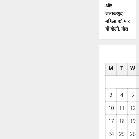
और
तलाकशुदा
महिला को मार
दी गोली, माैत
M
T
W
3
4
5
10
11
12
17
18
19
24
25
26