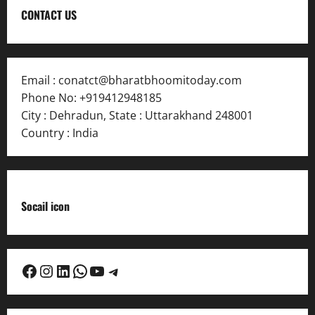
CONTACT US
Email :
conatct@bharatbhoomitoday.com
Phone No:
+919412948185
City : Dehradun
,
State : Uttarakhand
248001
Country : India
Socail icon
Facebook
Instagram
LinkedIn
WhatsApp
YouTube
Telegram