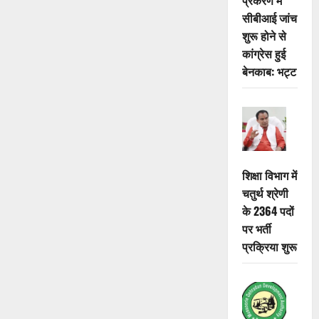
जंगलों
में
सीबीआई जांच
50
प्रतिशत
शुरू होने से
सिमट
कांग्रेस हुई
गया
गौरैया
बेनकाब: भट्ट
का
संसार,
गांवों
में
अभी
उम्मीद
बाकी
शिक्षा विभाग में
चतुर्थ श्रेणी
के 2364 पदों
पर भर्ती
प्रक्रिया शुरू