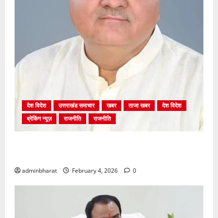
देश विदेश
उत्तराखंड समाचार
खबर
ताजा खबर
देश विदेश
ब्रेकिंग न्यूज़
राजनीति
राजनीति
अंकिता प्रकरण मे सीबीआई जांच शुरू होने से कांग्रेस हुई
बेनकाब: भट्ट
adminbharat
February 4, 2026
0