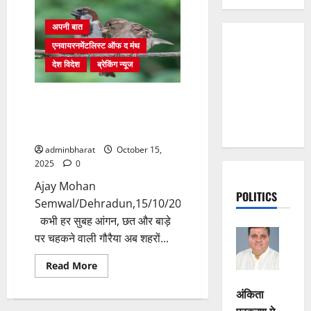
अपनी बात
एनवायरनमेंटलिस्ट ऑफ द मंथ
देश विदेश
ब्रेकिंग न्यूज
कंक्रीट के जंगलों में 50 प्रतिशत
सिमट गया गौरैया का संसार, गांवों में
अभी उम्मीद बाकी
adminbharat
October 15,
2025
0
Ajay Mohan
POLITICS
Semwal/Dehradun,15/10/2025
कभी हर सुबह आंगन, छत और बाड़े
पर चहकने वाली गौरैया अब शहरों...
Read
Read More
more
about
अंकिता
कंक्रीट
के
प्रकरण मे