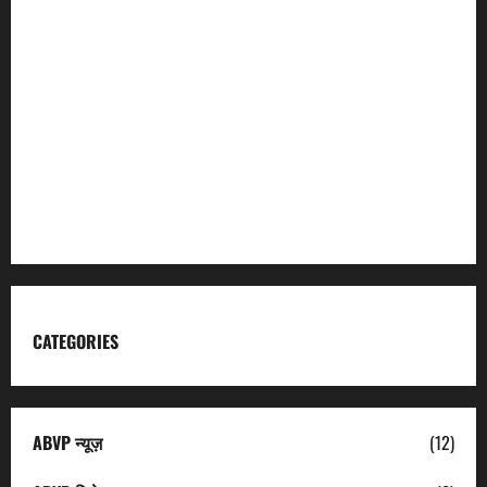
Incredible India
Char Dham
Garhwal Mandal Vikas Nigam
Kumaon Mandal Vikas Nigam
Uttarakhand Tourism
CATEGORIES
ABVP न्यूज़
(12)