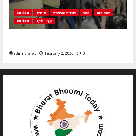
देश विदेश
अपराध
उत्तराखंड समाचार
खबर
ताजा खबर
देश विदेश
ब्रेकिंग न्यूज़
युवक ने दरवाजा खटखटाया और तलाकशुदा महिला को मार दी
गोली, माैत
adminbharat
February 2, 2026
0