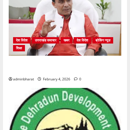
देश विदेश
उत्तराखंड समाचार
खबर
देश विदेश
ब्रेकिंग न्यूज़
शिक्षा
शिक्षा विभाग में चतुर्थ श्रेणी के 2364 पदों पर भर्ती प्रक्रिया
शुरू
adminbharat
February 4, 2026
0