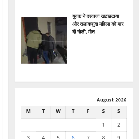
युवक ने दरवाजा खटखटाया
और तलाकशुदा महिला को मार
दी गोली, माैत
August 2026
M
T
W
T
F
S
S
1
2
3
4
5
6
7
8
9