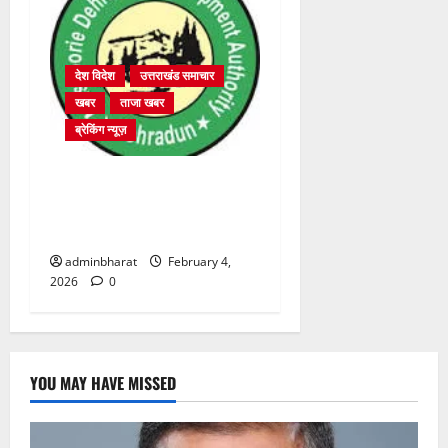
देश विदेश
उत्तराखंड समाचार
खबर
ताजा खबर
ब्रेकिंग न्यूज़
प्राधिकरण क्षेत्रान्तर्गत विभिन्न
क्षेत्रों में अवैध बहुमंजिला निर्माणों
पर प्राधिकरण की सख़्त कार्रवाई
adminbharat
February 4,
2026
0
YOU MAY HAVE MISSED