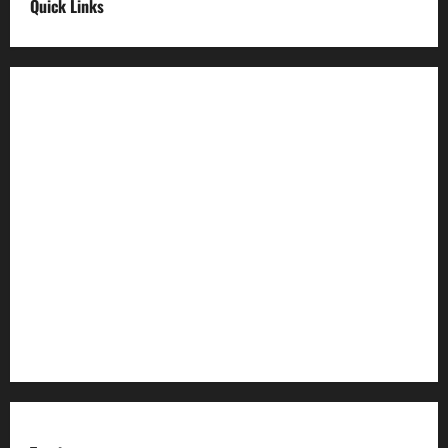
Quick Links
Digital India
Make in india
Uttarakhand My Government
Uttarakhand Open Data
Compliances
egazette