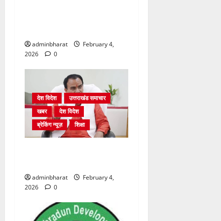
अंकिता प्रकरण मे सीबीआई जांच
शुरू होने से कांग्रेस हुई बेनकाब:
भट्ट
adminbharat
February 4,
2026
0
देश विदेश
उत्तराखंड समाचार
खबर
देश विदेश
ब्रेकिंग न्यूज़
शिक्षा
शिक्षा विभाग में चतुर्थ श्रेणी के
2364 पदों पर भर्ती प्रक्रिया शुरू
adminbharat
February 4,
2026
0