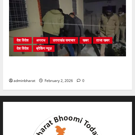
देश विदेश
अपराध
उत्तराखंड समाचार
खबर
ताजा खबर
देश विदेश
ब्रेकिंग न्यूज़
युवक ने दरवाजा खटखटाया और तलाकशुदा महिला को मार दी
गोली, माैत
adminbharat
February 2, 2026
0