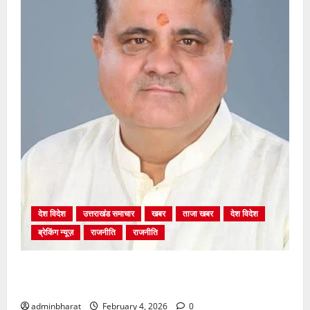
देश विदेश
उत्तराखंड समाचार
खबर
ताजा खबर
देश विदेश
ब्रेकिंग न्यूज़
राजनीति
राजनीति
अंकिता प्रकरण मे सीबीआई जांच शुरू होने से कांग्रेस हुई
बेनकाब: भट्ट
adminbharat
February 4, 2026
0