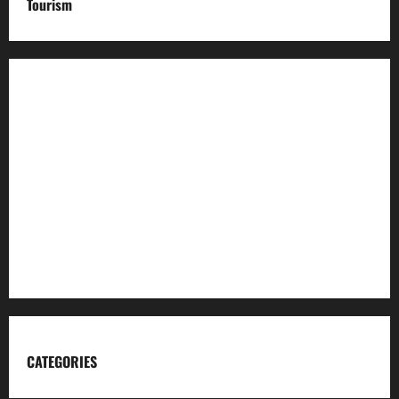
Tourism
Incredible India
Char Dham
Garhwal Mandal Vikas Nigam
Kumaon Mandal Vikas Nigam
Uttarakhand Tourism
CATEGORIES