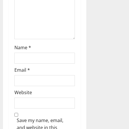
n
Name
*
Email
*
Website
Save my name, email,
and website in this