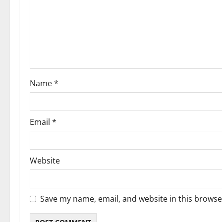
a
t
i
o
Name
*
n
Email
*
Website
Save my name, email, and website in this browse