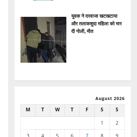
युवक ने दरवाजा खटखटाया
और तलाकशुदा महिला को मार
दी गोली, माैत
August 2026
M
T
W
T
F
S
S
1
2
3
4
5
6
7
8
9