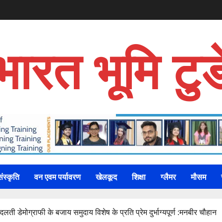
भारत भूमि टुड
संस्कृति
वन एवम पर्यावरण
खेलकूद
शिक्षा
ग्लैमर
मौसम
 डेमोग्राफी के बजाय समुदाय विशेष के प्रति प्रेम दुर्भाग्यपूर्ण :मनबीर चौहान