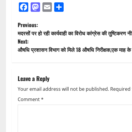
Facebook
Mastodon
Email
Share
P
Previous:
मदरसों पर हो रही कार्यवाही का विरोध कांग्रेस की तुष्टिकरण नीत
o
Next:
s
औषधि प्रशासन विभाग को मिले 18 औषधि निरीक्षक,एक माह के भीत
t
n
Leave a Reply
a
Your email address will not be published.
Required 
v
Comment
*
i
g