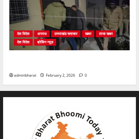
देश विदेश
अपराध
उत्तराखंड समाचार
खबर
ताजा खबर
देश विदेश
ब्रेकिंग न्यूज़
युवक ने दरवाजा खटखटाया और तलाकशुदा महिला को मार दी
गोली, माैत
adminbharat
February 2, 2026
0