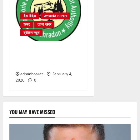
देश विदेश
उत्तराखंड समाचार
खबर
ताजा खबर
ब्रेकिंग न्यूज़
प्राधिकरण क्षेत्रान्तर्गत विभिन्न
क्षेत्रों में अवैध बहुमंजिला निर्माणों
पर प्राधिकरण की सख़्त कार्रवाई
adminbharat
February 4,
2026
0
YOU MAY HAVE MISSED