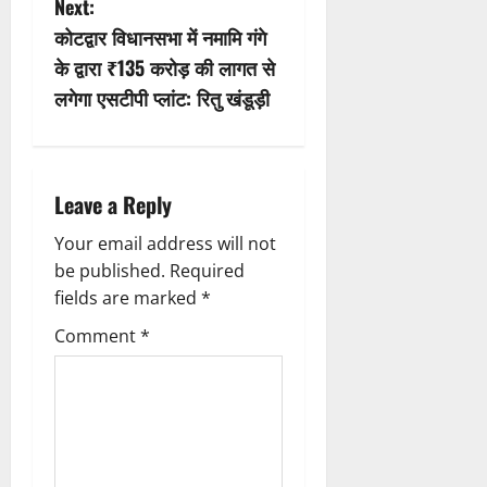
Next:
t
कोटद्वार विधानसभा में नमामि गंगे
n
के द्वारा ₹135 करोड़ की लागत से
लगेगा एसटीपी प्लांट: रितु खंडूड़ी
a
v
i
Leave a Reply
g
Your email address will not
be published.
Required
a
fields are marked
*
t
Comment
*
i
o
n