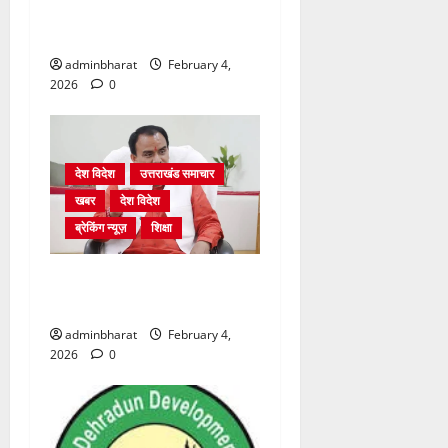
शुरू होने से कांग्रेस हुई बेनकाब:
भट्ट
adminbharat
February 4,
2026
0
देश विदेश
उत्तराखंड समाचार
खबर
देश विदेश
ब्रेकिंग न्यूज़
शिक्षा
शिक्षा विभाग में चतुर्थ श्रेणी के
2364 पदों पर भर्ती प्रक्रिया शुरू
adminbharat
February 4,
2026
0