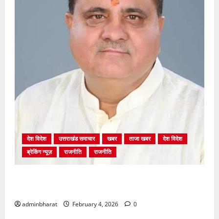
देश विदेश
उत्तराखंड समाचार
खबर
ताजा खबर
देश विदेश
ब्रेकिंग न्यूज़
राजनीति
राजनीति
अंकिता प्रकरण मे सीबीआई जांच शुरू होने से कांग्रेस हुई
बेनकाब: भट्ट
adminbharat
February 4, 2026
0