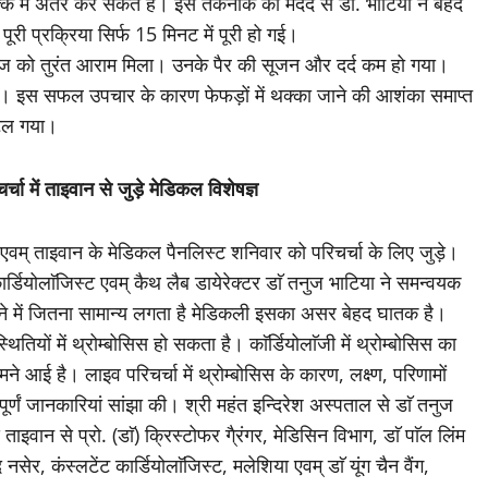
्के में अंतर कर सकते हैं। इस तकनीक की मदद से डॉ. भाटिया ने बेहद
री प्रक्रिया सिर्फ 15 मिनट में पूरी हो गई।
रीज को तुरंत आराम मिला। उनके पैर की सूजन और दर्द कम हो गया।
ी गई। इस सफल उपचार के कारण फेफड़ों में थक्का जाने की आशंका समाप्त
 टल गया।
चा में ताइवान से जुड़े मेडिकल विशेषज्ञ
ज्ञ एवम् ताइवान के मेडिकल पैनलिस्ट शनिवार को परिचर्चा के लिए जुड़े।
कार्डियोलाॅजिस्ट एवम् कैथ लैब डायेरेक्टर डाॅ तनुज भाटिया ने समन्वयक
ने में जितना सामान्य लगता है मेडिकली इसका असर बेहद घातक है।
थितियों में थ्रोम्बोसिस हो सकता है। काॅर्डियोलाॅजी में थ्रोम्बोसिस का
 आई है। लाइव परिचर्चा में थ्रोम्बोसिस के कारण, लक्ष्ण, परिणामों
र्णं जानकारियां सांझा की। श्री महंत इन्दिरेश अस्पताल से डाॅ तनुज
ाइवान से प्रो. (डाॅ) क्रिस्टोफर गै्रंगर, मेडिसिन विभाग, डाॅ पाॅल लिंम
द नसेर, कंस्लटेंट कार्डियोलाॅजिस्ट, मलेशिया एवम् डाॅ यूंग चैन वैंग,