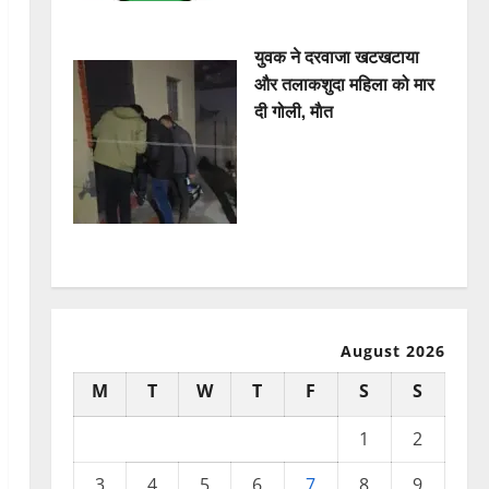
युवक ने दरवाजा खटखटाया
और तलाकशुदा महिला को मार
दी गोली, माैत
August 2026
M
T
W
T
F
S
S
1
2
3
4
5
6
7
8
9