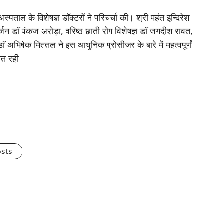
स्पताल के विशेषज्ञ डाॅक्टरों ने परिचर्चा की। श्री महंत इन्दिरेश
र्जन डाॅ पंकज अरोड़ा, वरिष्ठ छाती रोग विशेषज्ञ डाॅ जगदीश रावत,
ाॅ अभिषेक मिततल ने इस आधुनिक प्रोसीजर के बारे में महत्वपूर्णं
ित रही।
osts