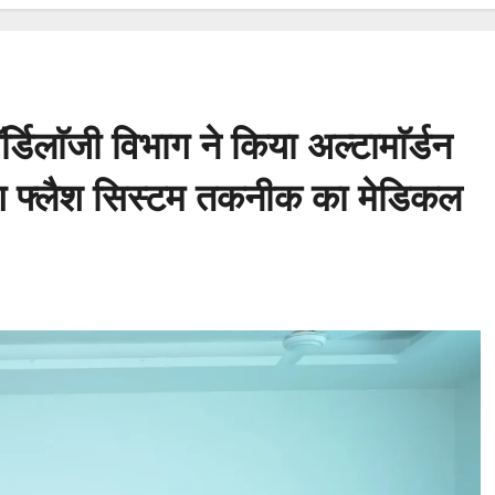
र्डिलाॅजी विभाग ने किया अल्टामाॅर्डन
टिंग फ्लैश सिस्टम तकनीक का मेडिकल