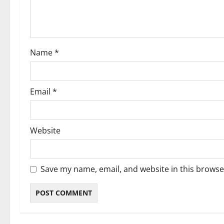
i
o
Name
*
n
Email
*
Website
Save my name, email, and website in this browse