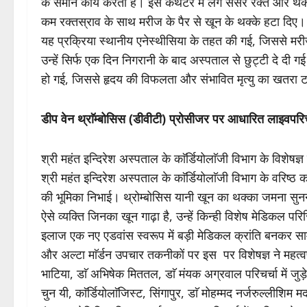
के समान कार्य करती है। इस कैथेटर में लगे सेंसर रक्त और थक
कम रक्तस्राव के साथ मरीज के पैर से खून के थक्के हटा दिए। पू
यह प्रक्रिया स्थानीय एनेस्थीसिया के तहत की गई, जिससे म
उन्हें सिर्फ एक दिन निगरानी के बाद अस्पताल से छुट्टी दे द
हो गई, जिससे हृदय की विफलता और संभावित मृत्यु का खतरा
डीप वेन थ्राॅम्बोसिस (डीवीटी) प्रोसीजर पर आधारित लाइवपरिचर्
श्री महंत इन्दिरेश अस्पताल के काॅर्डियोलाॅजी विभाग के विशेष
श्री महंत इन्दिरेश अस्पताल के काॅर्डियोलाॅजी विभाग के वरिष्ठ 
की भूमिका निभाई। थ्रोम्बोसिस यानी खून का थक्का जमना सुन
ऐसे व्यक्ति जिनका खून गाढ़ा है, उन्हें किन्ही विशेष मेडिकल परिस्
इलाज एक नए एडवांस स्वरूप में बड़ी मेडिकल क्रांति बनकर सामने
और अल्टा माॅर्डन उपचार तकनीकों पर इस पर विशेषज्ञ ने महत्वपू
भाटिया, डाॅ अभिषेक मिततल, डाॅ मंयक अग्रवाल परिचर्चा में जुड़े त
चुन यी, काॅर्डियोलाॅजिस्ट, सिंगापुर, डाॅ मोहम्मद नर्जरुल्लीशिम म