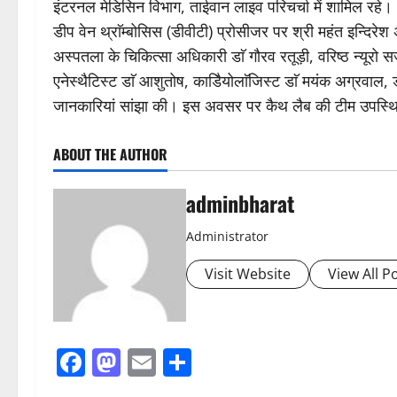
इंटरनल मेडिसिन विभाग, ताईवान लाइव परिचर्चा में शामिल रहे।
डीप वेन थ्राॅम्बोसिस (डीवीटी) प्रोसीजर पर श्री महंत इन्दिरेश अ
अस्पतला के चिकित्सा अधिकारी डाॅ गौरव रतूड़ी, वरिष्ठ न्यूरो स
एनेस्थैटिस्ट डाॅ आशुतोष, काडिैयोलाॅजिस्ट डाॅ मयंक अग्रवाल, ड
जानकारियां सांझा की। इस अवसर पर कैथ लैब की टीम उपस्थ
ABOUT THE AUTHOR
adminbharat
Administrator
Visit Website
View All P
Facebook
Mastodon
Email
Share