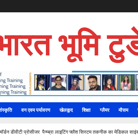
भारत भूमि टुड
संस्कृति
वन एवम पर्यावरण
खेलकूद
शिक्षा
ग्लैमर
मौसम
्टामाॅर्डन डीवीटी प्रोसीजर पैन्म्ब्रा लाइटिंग फ्लैश सिस्टम तकनीक का मेडिकल साइं