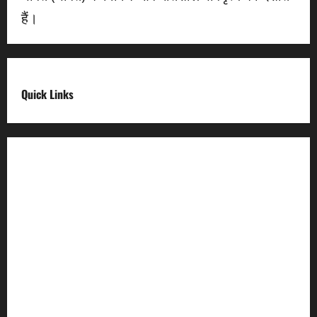
हैं।
Quick Links
Digital India
Make in india
Uttarakhand My Government
Uttarakhand Open Data
Compliances