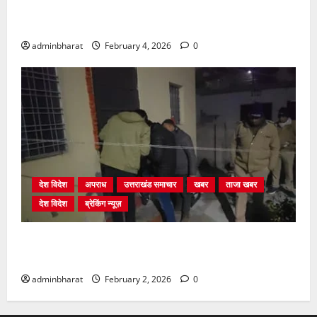
प्राधिकरण क्षेत्रान्तर्गत विभिन्न क्षेत्रों में अवैध बहुमंजिला
निर्माणों पर प्राधिकरण की सख़्त कार्रवाई
adminbharat
February 4, 2026
0
देश विदेश
अपराध
उत्तराखंड समाचार
खबर
ताजा खबर
देश विदेश
ब्रेकिंग न्यूज़
युवक ने दरवाजा खटखटाया और तलाकशुदा महिला को मार दी
गोली, माैत
adminbharat
February 2, 2026
0