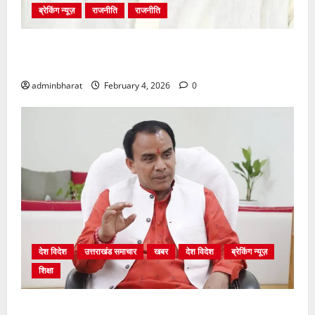
ब्रेकिंग न्यूज़
राजनीति
राजनीति
अंकिता प्रकरण मे सीबीआई जांच शुरू होने से कांग्रेस हुई
बेनकाब: भट्ट
adminbharat
February 4, 2026
0
देश विदेश
उत्तराखंड समाचार
खबर
देश विदेश
ब्रेकिंग न्यूज़
शिक्षा
शिक्षा विभाग में चतुर्थ श्रेणी के 2364 पदों पर भर्ती प्रक्रिया