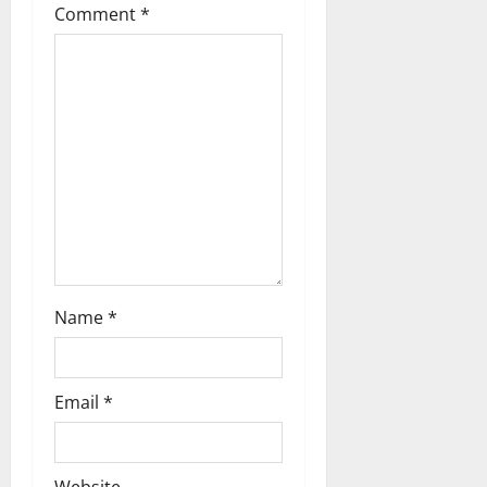
Comment
*
i
o
n
Name
*
Email
*
Website