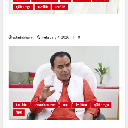
ब्रेकिंग न्यूज़
राजनीति
राजनीति
अंकिता प्रकरण मे सीबीआई जांच शुरू होने से कांग्रेस हुई
बेनकाब: भट्ट
adminbharat
February 4, 2026
0
देश विदेश
उत्तराखंड समाचार
खबर
देश विदेश
ब्रेकिंग न्यूज़
शिक्षा
शिक्षा विभाग में चतुर्थ श्रेणी के 2364 पदों पर भर्ती प्रक्रिया