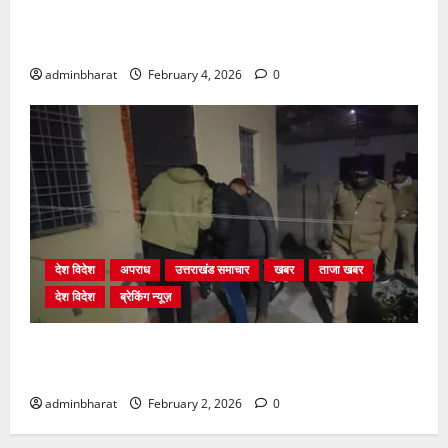
प्राधिकरण क्षेत्रान्तर्गत विभिन्न क्षेत्रों में अवैध बहुमंजिला
निर्माणों पर प्राधिकरण की सख़्त कार्रवाई
adminbharat
February 4, 2026
0
देश विदेश
अपराध
उत्तराखंड समाचार
खबर
ताजा खबर
देश विदेश
ब्रेकिंग न्यूज़
युवक ने दरवाजा खटखटाया और तलाकशुदा महिला को मार दी
गोली, माैत
adminbharat
February 2, 2026
0