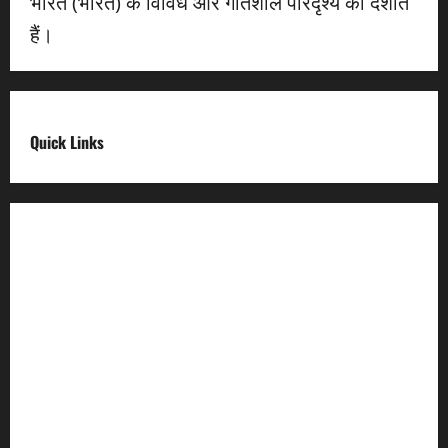
भारत (भारत) के विविध और गतिशील परिदृश्य को दर्शाते
हैं।
Quick Links
Digital India
Make in india
Uttarakhand My Government
Uttarakhand Open Data
Compliances