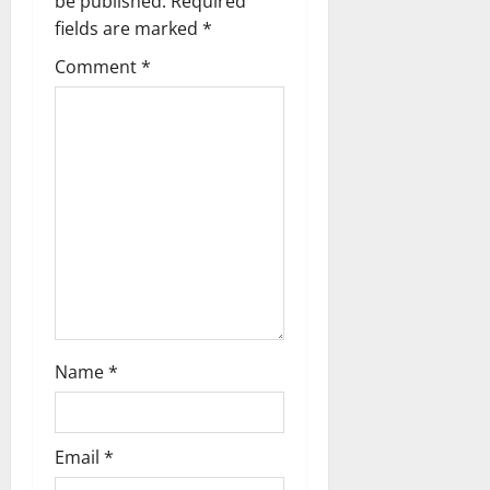
a
be published.
Required
fields are marked
*
t
Comment
*
i
o
n
Name
*
Email
*