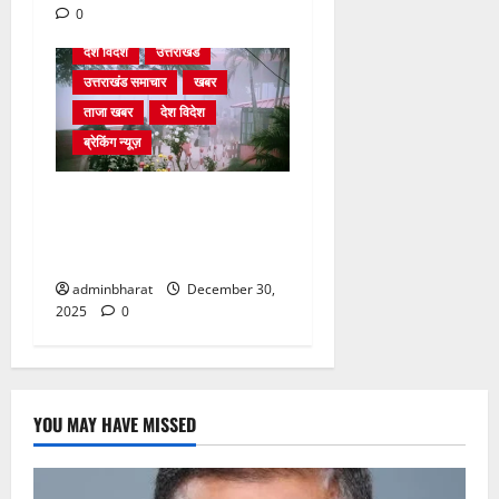
0
देश विदेश
उत्तराखंड
उत्तराखंड समाचार
खबर
ताजा खबर
देश विदेश
ब्रेकिंग न्यूज़
घने कोहरे से हवाई यातायात
प्रभावित, दून एयरपोर्ट नहीं पहुंची
कई फ्लाइटें
adminbharat
December 30,
2025
0
YOU MAY HAVE MISSED