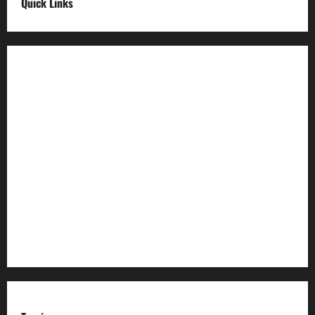
Quick Links
Digital India
Make in india
Uttarakhand My Government
Uttarakhand Open Data
Compliances
egazette