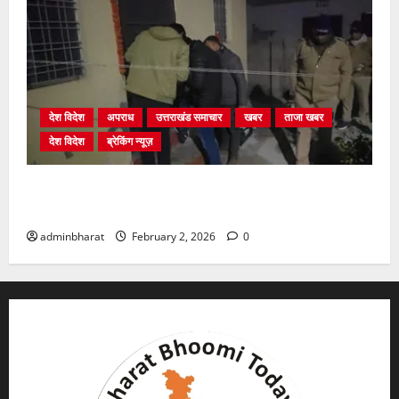
देश विदेश
अपराध
उत्तराखंड समाचार
खबर
ताजा खबर
देश विदेश
ब्रेकिंग न्यूज़
युवक ने दरवाजा खटखटाया और तलाकशुदा महिला को मार दी
गोली, माैत
adminbharat
February 2, 2026
0