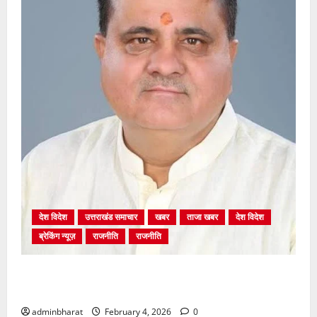
देश विदेश
उत्तराखंड समाचार
खबर
ताजा खबर
देश विदेश
ब्रेकिंग न्यूज़
राजनीति
राजनीति
अंकिता प्रकरण मे सीबीआई जांच शुरू होने से कांग्रेस हुई
बेनकाब: भट्ट
adminbharat
February 4, 2026
0