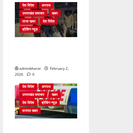
देश विदेश
अपराध
उत्तराखंड समाचार
खबर
ताजा खबर
देश विदेश
ब्रेकिंग न्यूज़
युवक ने दरवाजा खटखटाया और
तलाकशुदा महिला को मार दी
गोली, माैत
adminbharat
February 2,
2026
0
देश विदेश
अपराध
उत्तराखंड समाचार
खबर
देश विदेश
ब्रेकिंग न्यूज़
वायरल खबर
आर्मी के ऑफिसर्स मेस में सेंध,