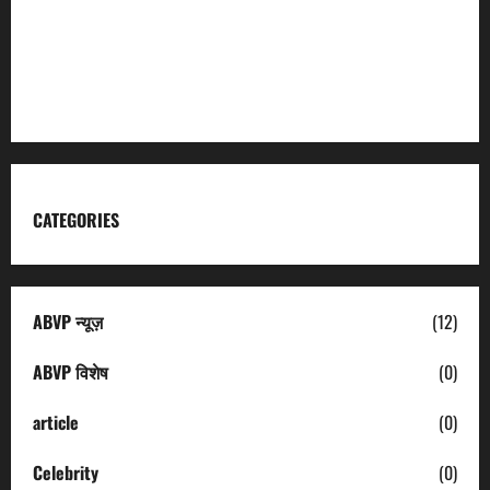
Kumaon Mandal Vikas Nigam
Uttarakhand Tourism
CATEGORIES
ABVP न्यूज़
(12)
ABVP विशेष
(0)
article
(0)
Celebrity
(0)