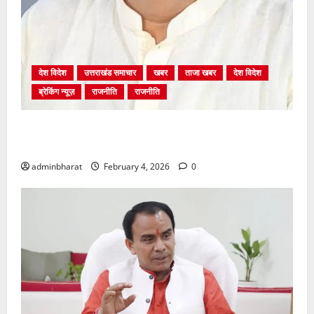
देश विदेश
उत्तराखंड समाचार
खबर
ताजा खबर
देश विदेश
ब्रेकिंग न्यूज़
राजनीति
राजनीति
अंकिता प्रकरण मे सीबीआई जांच शुरू होने से कांग्रेस हुई
बेनकाब: भट्ट
adminbharat
February 4, 2026
0