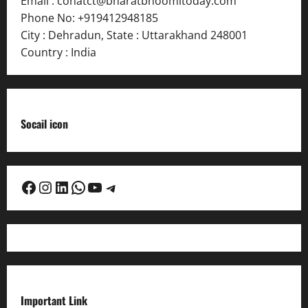
Email :
conatct@bharatbhoomitoday.com
Phone No:
+919412948185
City : Dehradun
,
State : Uttarakhand
248001
Country : India
Socail icon
Facebook
Instagram
LinkedIn
WhatsApp
YouTube
Telegram
Important Link