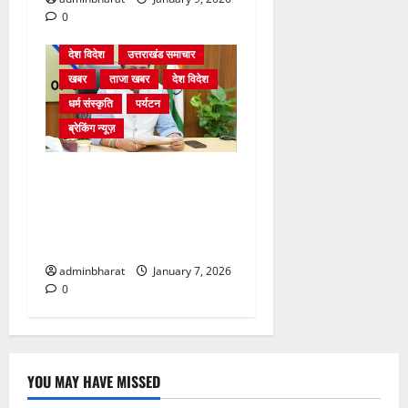
0
देश विदेश
उत्तराखंड समाचार
खबर
ताजा खबर
देश विदेश
धर्म संस्कृति
पर्यटन
ब्रेकिंग न्यूज़
ट्रैकिंग और पर्वतारोहण की
एकीकृत नीति को दस दिनों में
अंतिम रूप दें, मुख्य सचिव ने दिए
निर्देश
adminbharat
January 7, 2026
0
YOU MAY HAVE MISSED