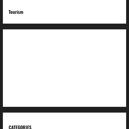
Tourism
Incredible India
Char Dham
Garhwal Mandal Vikas Nigam
Kumaon Mandal Vikas Nigam
Uttarakhand Tourism
CATEGORIES