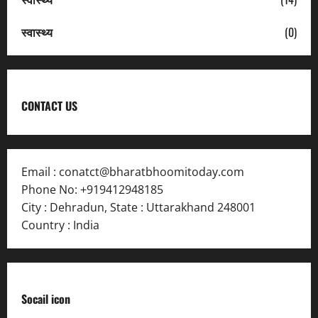
स्वास्थ्य
(0)
CONTACT US
Email :
conatct@bharatbhoomitoday.com
Phone No:
+919412948185
City : Dehradun
,
State : Uttarakhand
248001
Country : India
Socail icon