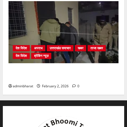
देश विदेश
अपराध
उत्तराखंड समाचार
खबर
ताजा खबर
देश विदेश
ब्रेकिंग न्यूज़
युवक ने दरवाजा खटखटाया और तलाकशुदा महिला को मार दी
गोली, माैत
adminbharat
February 2, 2026
0