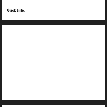
Quick Links
Digital India
Make in india
Uttarakhand My Government
Uttarakhand Open Data
Compliances
egazette