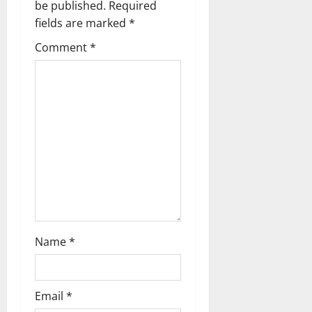
a
be published.
Required
fields are marked
*
t
Comment
*
i
o
n
Name
*
Email
*