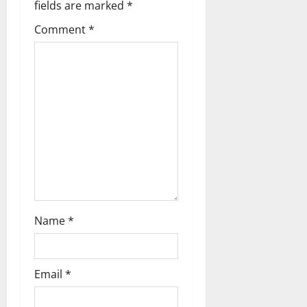
fields are marked
*
t
Comment
*
i
o
n
Name
*
Email
*