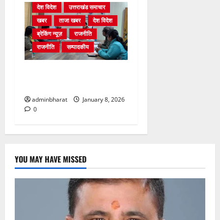
देश विदेश
उत्तराखंड समाचार
खबर
ताजा खबर
देश विदेश
ब्रेकिंग न्यूज़
राजनीति
राजनीति
सम्पादकीय
12 जनवरी को स्वामी विवेकानंद
जयंती पर होगा आयोजन
adminbharat
January 8, 2026
0
YOU MAY HAVE MISSED