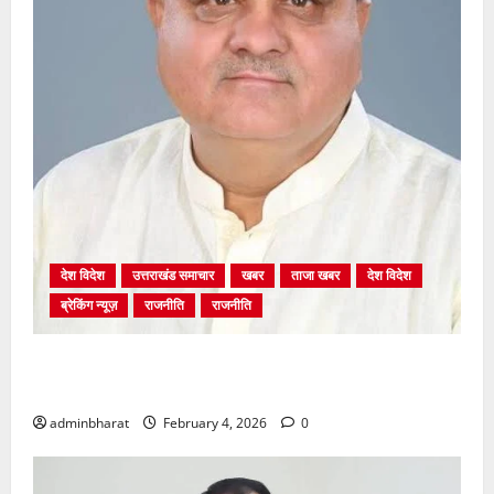
देश विदेश
उत्तराखंड समाचार
खबर
ताजा खबर
देश विदेश
ब्रेकिंग न्यूज़
राजनीति
राजनीति
अंकिता प्रकरण मे सीबीआई जांच शुरू होने से कांग्रेस हुई
बेनकाब: भट्ट
adminbharat
February 4, 2026
0