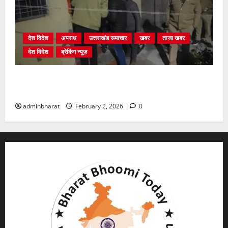
देश विदेश
अपराध
उत्तराखंड समाचार
खबर
ताजा खबर
देश विदेश
ब्रेकिंग न्यूज़
युवक ने दरवाजा खटखटाया और तलाकशुदा महिला को मार दी
गोली, माैत
adminbharat
February 2, 2026
0