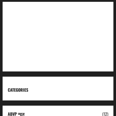
Incredible India
Char Dham
Garhwal Mandal Vikas Nigam
Kumaon Mandal Vikas Nigam
Uttarakhand Tourism
CATEGORIES
ABVP न्यूज़
(12)