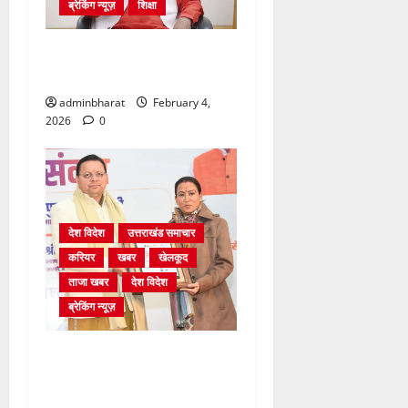
ब्रेकिंग न्यूज़
शिक्षा
शिक्षा विभाग में चतुर्थ श्रेणी के
2364 पदों पर भर्ती प्रक्रिया शुरू
adminbharat
February 4,
2026
0
देश विदेश
उत्तराखंड समाचार
करियर
खबर
खेलकूद
ताजा खबर
देश विदेश
ब्रेकिंग न्यूज़
मुख्यमंत्री और खेल मंत्री ने
विकसित भारत यंग लीडर्स
डायलॉग के लिए टीम को रवाना