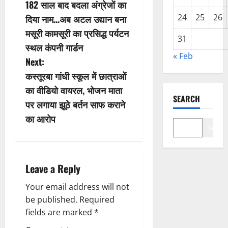
182 साल बाद बदला अंग्रेजों का
o
24
25
26
दिया नाम…अब अटल उद्यान बना
s
मसूरी कामसूरी का प्रसिद्ध पर्यटन
31
स्थल कंपनी गार्डन
t
« Feb
Next:
n
कस्तूरबा गांधी स्कूल में छात्राओं
का वीडियो वायरल, भोजन माता
a
SEARCH
पर लगाया झूठे बर्तन साफ कराने
v
का आरोप
Search
i
g
Leave a Reply
a
Your email address will not
be published.
Required
t
fields are marked
*