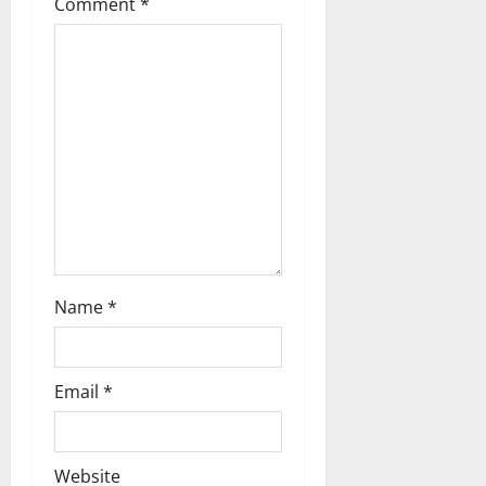
i
Comment
*
o
n
Name
*
Email
*
Website