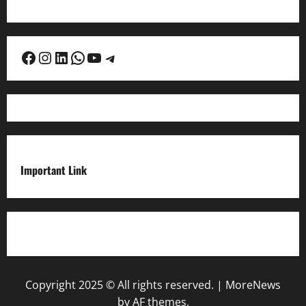
Facebook
Instagram
LinkedIn
WhatsApp
YouTube
Telegram
Important Link
Privacy Policy
Copyright 2025 © All rights reserved.
|
MoreNews
by AF themes.