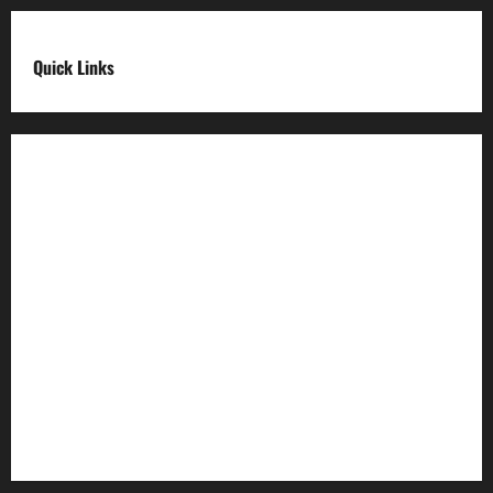
Quick Links
Digital India
Make in india
Uttarakhand My Government
Uttarakhand Open Data
Compliances
egazette