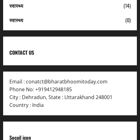
स्वास्थ्य
(14)
स्वास्थ्य
(0)
CONTACT US
Email :
conatct@bharatbhoomitoday.com
Phone No:
+919412948185
City : Dehradun
,
State : Uttarakhand
248001
Country : India
Socail icon