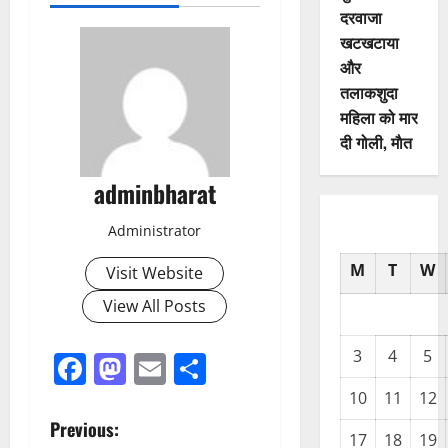
दरवाजा
खटखटाया
और
तलाकशुदा
महिला को मार
दी गोली, माैत
adminbharat
Administrator
M
T
W
Visit Website
View All Posts
3
4
5
Facebook
Mastodon
Email
Share
10
11
12
P
Previous:
17
18
19