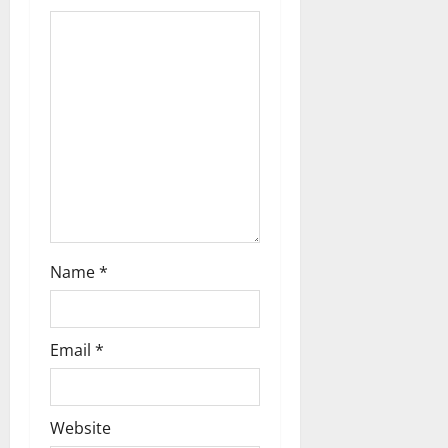
i
o
n
Name
*
Email
*
Website