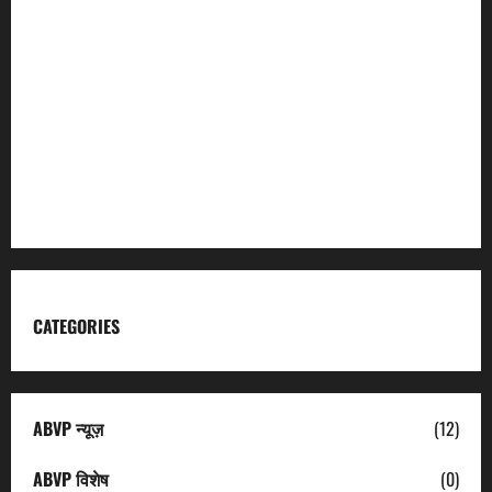
Char Dham
Garhwal Mandal Vikas Nigam
Kumaon Mandal Vikas Nigam
Uttarakhand Tourism
CATEGORIES
ABVP न्यूज़
(12)
ABVP विशेष
(0)