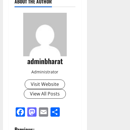
ABOUT THE AUTHOR
adminbharat
Administrator
Visit Website
View All Posts
Facebook
Mastodon
Email
Share
Previous: