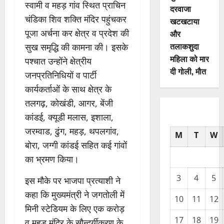
स्वामी व महड़ गांव स्थित प्राचिन
दरवाजा
चंडिका शिव शक्ति मंदिर पहुंचकर
खटखटाया
पूजा अर्चना कर क्षेत्र व प्रदेश की
और
तलाकशुदा
सुख समृद्धि की कामना की। इसके
महिला को मार
पश्चात उन्होंने क्षेत्रीय
दी गोली, माैत
जनप्रतिनिधियों व पार्टी
कार्यकर्ताओं के साथ क्षेत्र के
तलगढ़, कोखंडी, आगर, बेंजी
कांडई, क्यूडी मलास, इशाला,
जरम्वाड, ढुंग, महड़, थपलगांव,
M
T
W
बोरा, जग्गी कांडई सहित कई गांवों
का भ्रमण किया।
3
4
5
इस मौके पर भाजपा प्रत्याशी ने
कहा कि मुख्यमंत्री ने जगतोली में
10
11
12
मिनी स्टेडियम के लिए एक करोड़
17
18
19
व महड़ मंदिर के सौन्दर्यीकरण के