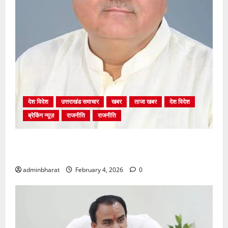
देश विदेश
उत्तराखंड समाचार
खबर
ताजा खबर
देश विदेश
ब्रेकिंग न्यूज़
राजनीति
राजनीति
अंकिता प्रकरण मे सीबीआई जांच शुरू होने से कांग्रेस हुई
बेनकाब: भट्ट
adminbharat
February 4, 2026
0