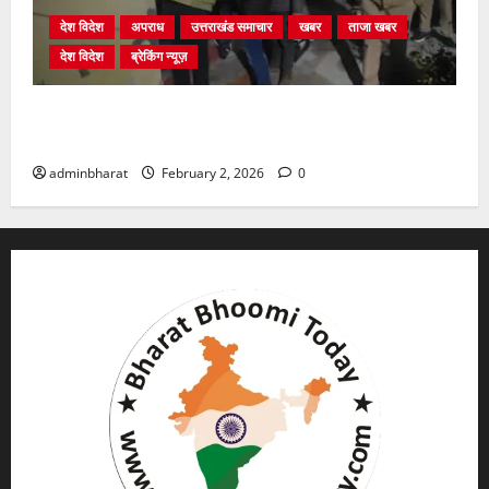
देश विदेश
अपराध
उत्तराखंड समाचार
खबर
ताजा खबर
देश विदेश
ब्रेकिंग न्यूज़
युवक ने दरवाजा खटखटाया और तलाकशुदा महिला को मार दी
गोली, माैत
adminbharat
February 2, 2026
0