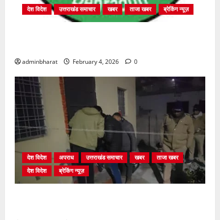
देश विदेश
उत्तराखंड समाचार
खबर
ताजा खबर
ब्रेकिंग न्यूज़
प्राधिकरण क्षेत्रान्तर्गत विभिन्न क्षेत्रों में अवैध बहुमंजिला
निर्माणों पर प्राधिकरण की सख़्त कार्रवाई
adminbharat
February 4, 2026
0
देश विदेश
अपराध
उत्तराखंड समाचार
खबर
ताजा खबर
देश विदेश
ब्रेकिंग न्यूज़
युवक ने दरवाजा खटखटाया और तलाकशुदा महिला को मार दी
गोली, माैत