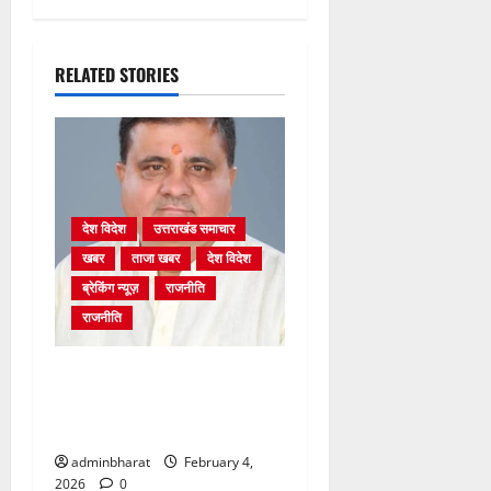
RELATED STORIES
देश विदेश
उत्तराखंड समाचार
खबर
ताजा खबर
देश विदेश
ब्रेकिंग न्यूज़
राजनीति
राजनीति
अंकिता प्रकरण मे सीबीआई जांच
शुरू होने से कांग्रेस हुई बेनकाब:
भट्ट
adminbharat
February 4,
2026
0