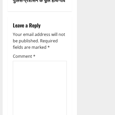
a
v
i
Leave a Reply
g
Your email address will not
be published.
Required
a
fields are marked
*
t
Comment
*
i
o
n