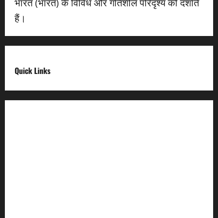
भारत (भारत) के विविध और गतिशील परिदृश्य को दर्शाते
हैं।
Quick Links
Digital India
Make in india
Uttarakhand My Government
Uttarakhand Open Data
Compliances