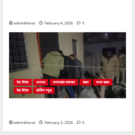
प्राधिकरण क्षेत्रान्तर्गत विभिन्न क्षेत्रों में अवैध बहुमंजिला
निर्माणों पर प्राधिकरण की सख़्त कार्रवाई
adminbharat
February 4, 2026
0
देश विदेश
अपराध
उत्तराखंड समाचार
खबर
ताजा खबर
देश विदेश
ब्रेकिंग न्यूज़
युवक ने दरवाजा खटखटाया और तलाकशुदा महिला को मार दी
गोली, माैत
adminbharat
February 2, 2026
0