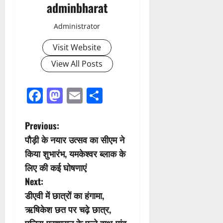
adminbharat
Administrator
Visit Website
View All Posts
Facebook
Mastodon
Email
Share
P
Previous:
पौड़ी के नयार उत्सव का सीएम ने
o
किया शुभारंभ, यमकेश्वर ब्लाक के
s
लिए की कई घोषणाएं
Next:
t
डीएवी में छात्रों का हंगामा,
n
ऋषिकेश छत पर चढ़े छात्र,
पुलिस-प्रशासन के फूले हाथ-पांव