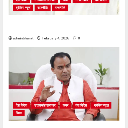
ब्रेकिंग न्यूज़
राजनीति
राजनीति
अंकिता प्रकरण मे सीबीआई जांच शुरू होने से कांग्रेस हुई
बेनकाब: भट्ट
adminbharat
February 4, 2026
0
देश विदेश
उत्तराखंड समाचार
खबर
देश विदेश
ब्रेकिंग न्यूज़
शिक्षा