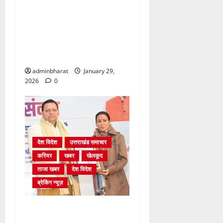
उच्चतम न्यायालय का यूजीसी
(उच्च शिक्षा संस्थानों में समता के
संवर्धन हेतु) विनियम, 2026 पर
स्थगन का आदेश स्वागत योग्य :
अभाविप
adminbharat
January 29,
2026
0
देश विदेश
उत्तराखंड समाचार
करियर
खबर
खेलकूद
ताजा खबर
देश विदेश
ब्रेकिंग न्यूज़
मुख्यमंत्री और खेल मंत्री ने
विकसित भारत यंग लीडर्स