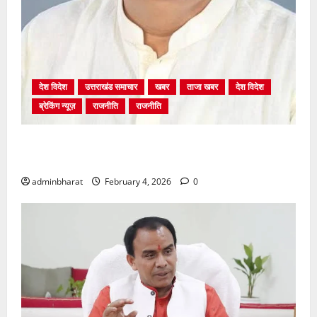
देश विदेश
उत्तराखंड समाचार
खबर
ताजा खबर
देश विदेश
ब्रेकिंग न्यूज़
राजनीति
राजनीति
अंकिता प्रकरण मे सीबीआई जांच शुरू होने से कांग्रेस हुई
बेनकाब: भट्ट
adminbharat
February 4, 2026
0