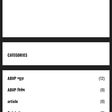
Garhwal Mandal Vikas Nigam
Kumaon Mandal Vikas Nigam
Uttarakhand Tourism
CATEGORIES
ABVP न्यूज़
(12)
ABVP विशेष
(0)
article
(0)