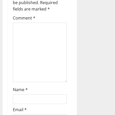
a
be published.
Required
fields are marked
*
t
Comment
*
i
o
n
Name
*
Email
*