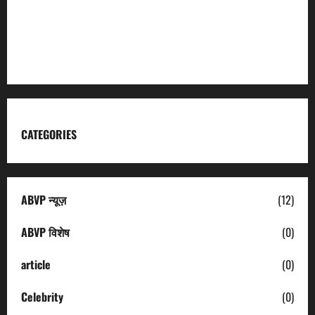
Kumaon Mandal Vikas Nigam
Uttarakhand Tourism
CATEGORIES
ABVP न्यूज़
(12)
ABVP विशेष
(0)
article
(0)
Celebrity
(0)