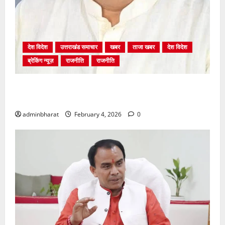
देश विदेश
उत्तराखंड समाचार
खबर
ताजा खबर
देश विदेश
ब्रेकिंग न्यूज़
राजनीति
राजनीति
अंकिता प्रकरण मे सीबीआई जांच शुरू होने से कांग्रेस हुई
बेनकाब: भट्ट
adminbharat
February 4, 2026
0