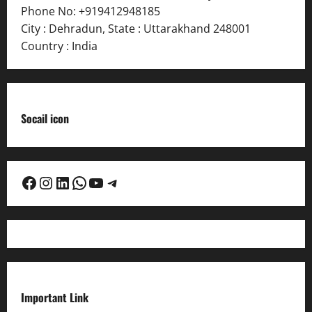
Phone No:
+919412948185
City : Dehradun
,
State : Uttarakhand
248001
Country : India
Socail icon
Facebook
Instagram
LinkedIn
WhatsApp
YouTube
Telegram
Important Link