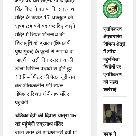
क्षेत्र पंचायत सदस्य ग्वाड़ देवेंद्र
सिंह बिष्ट ने बताया कि रुद्रनाथ
मंदिर के कपाट 17 अक्तूबर को
सुबह छह बजे बंद कर दिए जाएंगे।
प्राधिकरण
मंदिर में स्थित भोलेनाथ की
क्षेत्रान्तर्गत
शिलामूर्ति को बुखला (हिमालयी
विभिन्न क्षेत्रों
में अवैध
पुष्प गुच्छ) के फूलों से समाधि दी
बहुमंजिला
जाएगी। उसी दिन रुद्रनाथ की
निर्माणों पर
डोली विभिन्न पड़ावों से होते हुए
प्राधिकरण
18 किलोमीटर की पैदल दूरी तय
की सख़्त
कर शीतकालीन गद्दी स्थल
कार्रवाई
गोपेश्वर स्थित गोपीनाथ मंदिर
पहुंचेगी।
चंडिका देवी की दिवारा यात्रा 16
को पहुंचेगी रुद्रनाथ मंदिर
राजा सगर की अधिष्ठात्री देवी मां
युवक ने