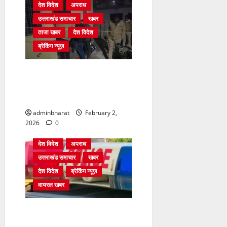
देश विदेश
अपराध
उत्तराखंड समाचार
खबर
ताजा खबर
देश विदेश
ब्रेकिंग न्यूज़
युवक ने दरवाजा खटखटाया और
तलाकशुदा महिला को मार दी
गोली, माैत
adminbharat
February 2,
2026
0
देश विदेश
अपराध
उत्तराखंड समाचार
खबर
देश विदेश
ब्रेकिंग न्यूज़
वायरल खबर
आर्मी के ऑफिसर्स मेस में सेंध,
खिड़की तोड़कर घुसे चोर, चांदी के