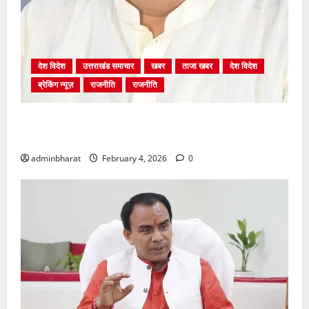
देश विदेश
उत्तराखंड समाचार
खबर
ताजा खबर
देश विदेश
ब्रेकिंग न्यूज़
राजनीति
राजनीति
अंकिता प्रकरण मे सीबीआई जांच शुरू होने से कांग्रेस हुई
बेनकाब: भट्ट
adminbharat
February 4, 2026
0