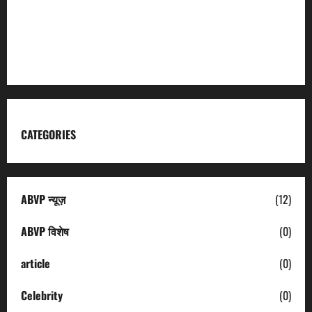
Kumaon Mandal Vikas Nigam
Uttarakhand Tourism
CATEGORIES
ABVP न्यूज़
(12)
ABVP विशेष
(0)
article
(0)
Celebrity
(0)