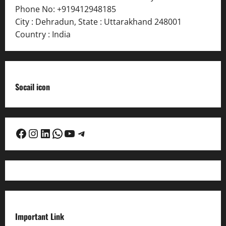
Phone No:
+919412948185
City : Dehradun
,
State : Uttarakhand
248001
Country : India
Socail icon
Facebook
Instagram
LinkedIn
WhatsApp
YouTube
Telegram
Important Link