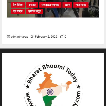
देश विदेश
अपराध
उत्तराखंड समाचार
खबर
ताजा खबर
देश विदेश
ब्रेकिंग न्यूज़
युवक ने दरवाजा खटखटाया और तलाकशुदा महिला को मार दी
गोली, माैत
adminbharat
February 2, 2026
0