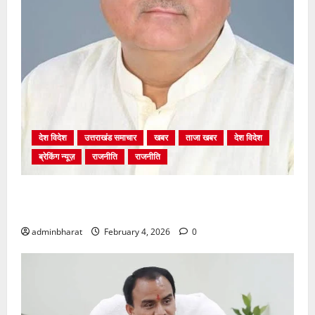
देश विदेश
उत्तराखंड समाचार
खबर
ताजा खबर
देश विदेश
ब्रेकिंग न्यूज़
राजनीति
राजनीति
अंकिता प्रकरण मे सीबीआई जांच शुरू होने से कांग्रेस हुई
बेनकाब: भट्ट
adminbharat
February 4, 2026
0