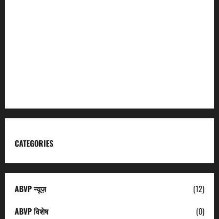
Char Dham
Garhwal Mandal Vikas Nigam
Kumaon Mandal Vikas Nigam
Uttarakhand Tourism
CATEGORIES
ABVP न्यूज़
(12)
ABVP विशेष
(0)