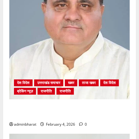
देश विदेश
उत्तराखंड समाचार
खबर
ताजा खबर
देश विदेश
ब्रेकिंग न्यूज़
राजनीति
राजनीति
अंकिता प्रकरण मे सीबीआई जांच शुरू होने से कांग्रेस हुई
बेनकाब: भट्ट
adminbharat
February 4, 2026
0