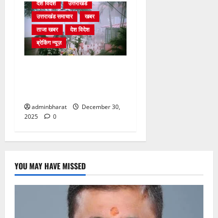
देश विदेश
उत्तराखंड
उत्तराखंड समाचार
खबर
ताजा खबर
देश विदेश
ब्रेकिंग न्यूज़
घने कोहरे से हवाई यातायात
प्रभावित, दून एयरपोर्ट नहीं पहुंची
कई फ्लाइटें
adminbharat
December 30,
2025
0
YOU MAY HAVE MISSED