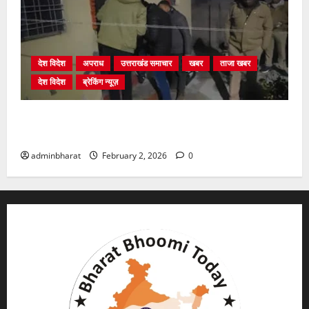
देश विदेश
अपराध
उत्तराखंड समाचार
खबर
ताजा खबर
देश विदेश
ब्रेकिंग न्यूज़
युवक ने दरवाजा खटखटाया और तलाकशुदा महिला को मार दी
गोली, माैत
adminbharat
February 2, 2026
0