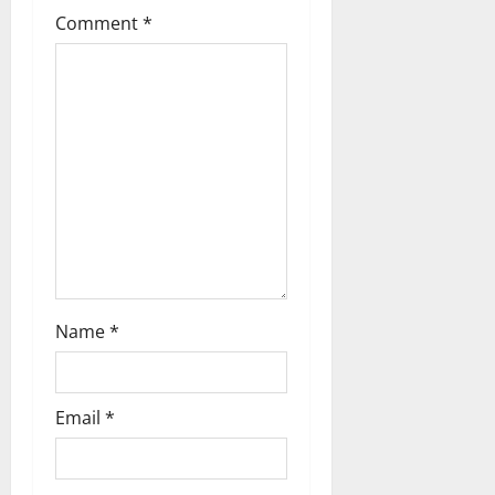
a
Comment
*
t
i
o
n
Name
*
Email
*