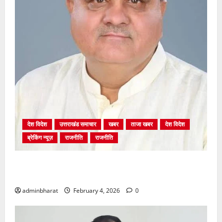
देश विदेश
उत्तराखंड समाचार
खबर
ताजा खबर
देश विदेश
ब्रेकिंग न्यूज़
राजनीति
राजनीति
अंकिता प्रकरण मे सीबीआई जांच शुरू होने से कांग्रेस हुई
बेनकाब: भट्ट
adminbharat
February 4, 2026
0