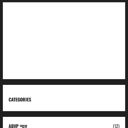
Incredible India
Char Dham
Garhwal Mandal Vikas Nigam
Kumaon Mandal Vikas Nigam
Uttarakhand Tourism
CATEGORIES
ABVP न्यूज़
(12)