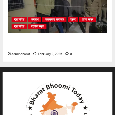
देश विदेश
अपराध
उत्तराखंड समाचार
खबर
ताजा खबर
देश विदेश
ब्रेकिंग न्यूज़
युवक ने दरवाजा खटखटाया और तलाकशुदा महिला को मार दी
गोली, माैत
adminbharat
February 2, 2026
0