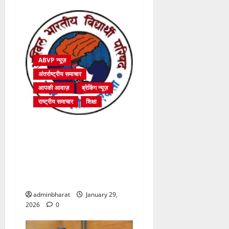
ABVP न्यूज़
अंतर्राष्ट्रीय समाचार
आपकी आवाज़
ब्रेकिंग न्यूज़
राष्ट्रीय समाचार
शिक्षा
उच्चतम न्यायालय का यूजीसी
(उच्च शिक्षा संस्थानों में समता के
संवर्धन हेतु) विनियम, 2026 पर
स्थगन का आदेश स्वागत योग्य :
अभाविप
adminbharat
January 29,
2026
0