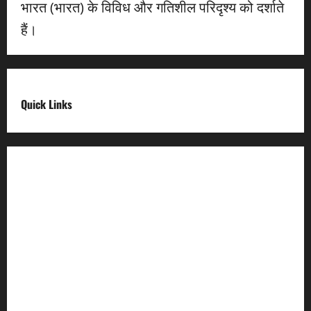
भारत (भारत) के विविध और गतिशील परिदृश्य को दर्शाते
हैं।
Quick Links
Digital India
Make in india
Uttarakhand My Government
Uttarakhand Open Data
Compliances