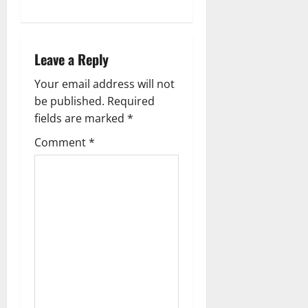
v
i
Leave a Reply
g
Your email address will not
a
be published.
Required
fields are marked
*
t
Comment
*
i
o
n