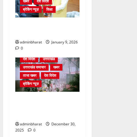
खबर
देश विदेश
ब्रेकिंग न्यूज़
शिक्षा
दिल्ली में केन्द्रीय शिक्षा मंत्री
धर्मेन्द्र प्रधान से की मुलाकात
adminbharat
January 9, 2026
0
देश विदेश
उत्तराखंड
उत्तराखंड समाचार
खबर
ताजा खबर
देश विदेश
ब्रेकिंग न्यूज़
घने कोहरे से हवाई यातायात
प्रभावित, दून एयरपोर्ट नहीं पहुंची
कई फ्लाइटें
adminbharat
December 30,
2025
0