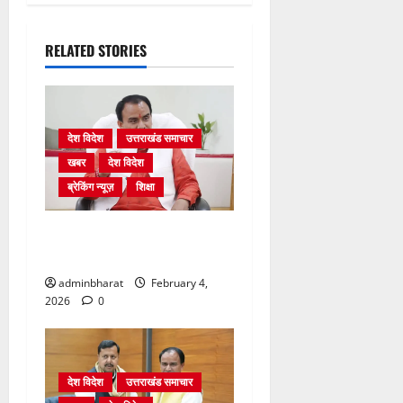
RELATED STORIES
देश विदेश
उत्तराखंड समाचार
खबर
देश विदेश
ब्रेकिंग न्यूज़
शिक्षा
शिक्षा विभाग में चतुर्थ श्रेणी के
2364 पदों पर भर्ती प्रक्रिया शुरू
adminbharat
February 4,
2026
0
देश विदेश
उत्तराखंड समाचार