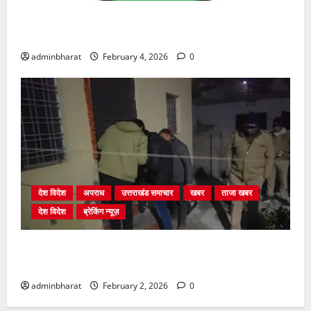
प्राधिकरण क्षेत्रान्तर्गत विभिन्न क्षेत्रों में अवैध बहुमंजिला
निर्माणों पर प्राधिकरण की सख़्त कार्रवाई
adminbharat
February 4, 2026
0
देश विदेश
अपराध
उत्तराखंड समाचार
खबर
ताजा खबर
देश विदेश
ब्रेकिंग न्यूज़
युवक ने दरवाजा खटखटाया और तलाकशुदा महिला को मार दी
गोली, माैत
adminbharat
February 2, 2026
0