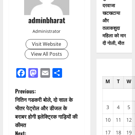
दरवाजा
खटखटाया
adminbharat
और
तलाकशुदा
Administrator
महिला को मार
दी गोली, माैत
Visit Website
View All Posts
Facebook
Mastodon
Email
Share
M
T
W
P
Previous:
नितिन गडकरी बोले, दो साल के
o
भीतर पेट्रोल और डीजल के
3
4
5
s
बराबर होगी इलेक्ट्रिक गाड़ियों की
10
11
12
कीमत
t
Next:
17
18
19