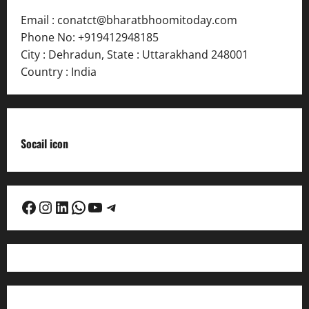
Email :
conatct@bharatbhoomitoday.com
Phone No:
+919412948185
City : Dehradun
,
State : Uttarakhand
248001
Country : India
Socail icon
Facebook
Instagram
LinkedIn
WhatsApp
YouTube
Telegram