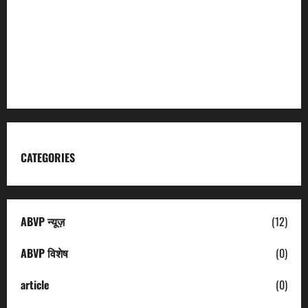
Garhwal Mandal Vikas Nigam
Kumaon Mandal Vikas Nigam
Uttarakhand Tourism
CATEGORIES
ABVP न्यूज़
(12)
ABVP विशेष
(0)
article
(0)