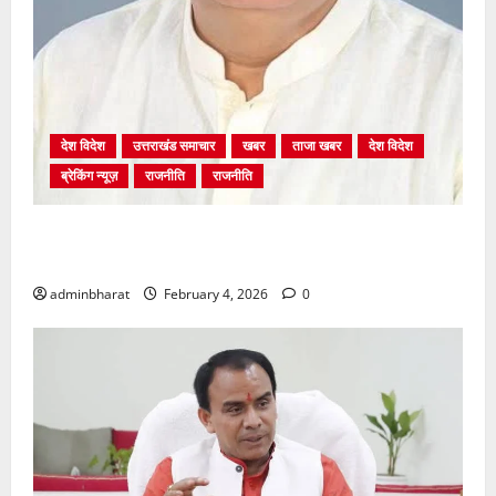
देश विदेश
उत्तराखंड समाचार
खबर
ताजा खबर
देश विदेश
ब्रेकिंग न्यूज़
राजनीति
राजनीति
अंकिता प्रकरण मे सीबीआई जांच शुरू होने से कांग्रेस हुई
बेनकाब: भट्ट
adminbharat
February 4, 2026
0