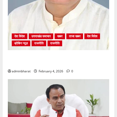
देश विदेश
उत्तराखंड समाचार
खबर
ताजा खबर
देश विदेश
ब्रेकिंग न्यूज़
राजनीति
राजनीति
अंकिता प्रकरण मे सीबीआई जांच शुरू होने से कांग्रेस हुई
बेनकाब: भट्ट
adminbharat
February 4, 2026
0