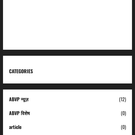
Garhwal Mandal Vikas Nigam
Kumaon Mandal Vikas Nigam
Uttarakhand Tourism
CATEGORIES
ABVP न्यूज़
(12)
ABVP विशेष
(0)
article
(0)