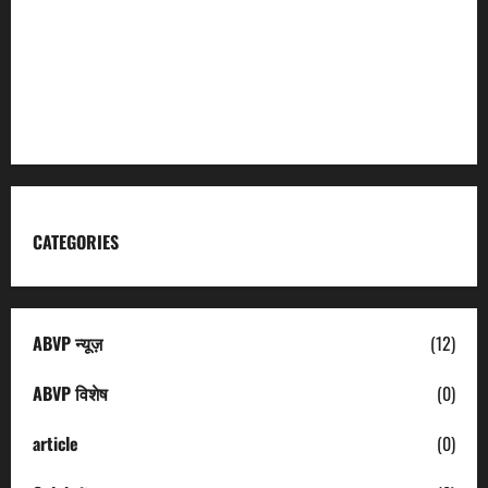
Garhwal Mandal Vikas Nigam
Kumaon Mandal Vikas Nigam
Uttarakhand Tourism
CATEGORIES
ABVP न्यूज़
(12)
ABVP विशेष
(0)
article
(0)