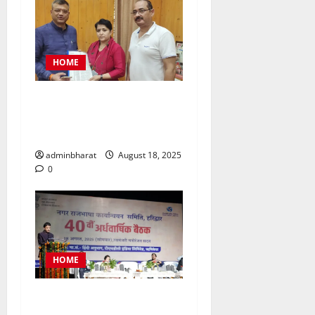
HOME
महिला कांग्रेस प्रतिनिधिमंडल
शहर की समस्याओं को लेकर मेयर
से मिला, सौंपा ज्ञापन
adminbharat
August 18, 2025
0
HOME
टीएचडीसी इंडिया में आयोजित हुई
देश की बड़ी नराकासो में से एक