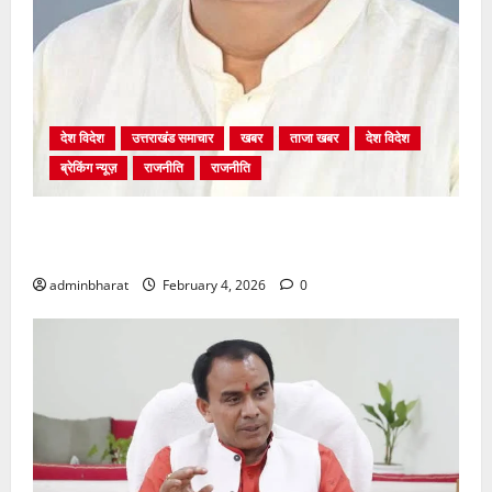
देश विदेश
उत्तराखंड समाचार
खबर
ताजा खबर
देश विदेश
ब्रेकिंग न्यूज़
राजनीति
राजनीति
अंकिता प्रकरण मे सीबीआई जांच शुरू होने से कांग्रेस हुई
बेनकाब: भट्ट
adminbharat
February 4, 2026
0