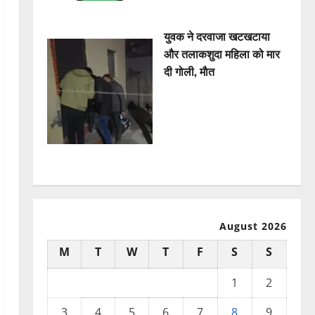
युवक ने दरवाजा खटखटाया
और तलाकशुदा महिला को मार
दी गोली, माैत
August 2026
M
T
W
T
F
S
S
1
2
3
4
5
6
7
8
9