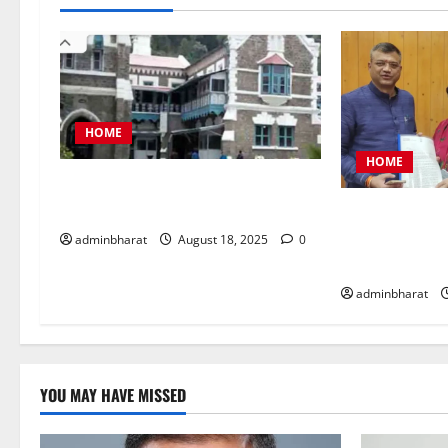
HOME
HOME
नैनीताल जिला पंचायत अध्यक्ष चुनाव को
लेकर हाईकोर्ट की कड़ी फटकार
महिला कांग्रेस 
समस्याओं को लेक
adminbharat
August 18, 2025
0
ज्ञापन
adminbharat
YOU MAY HAVE MISSED