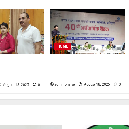
HOME
टीएचडीसी इंडिया में आयोजित हुई देश की
प्रतिनिधिमंडल शहर की
बड़ी नराकासो में से एक नराकास हरिद्वार
र मेयर से मिला, सौंपा
की अर्धवार्षिक बैठक
adminbharat
August 18, 2025
0
August 18, 2025
0