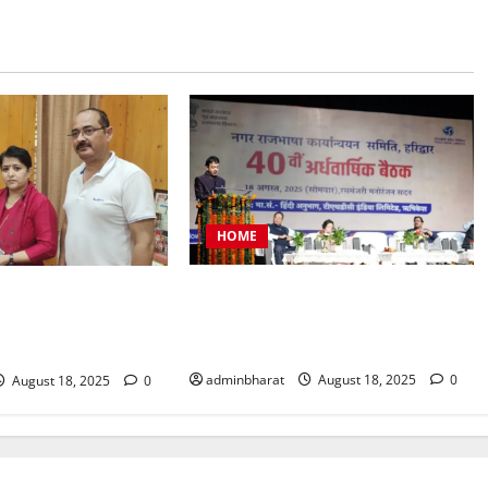
HOME
टीएचडीसी इंडिया में आयोजित हुई देश की
प्रतिनिधिमंडल शहर की
बड़ी नराकासो में से एक नराकास हरिद्वार
र मेयर से मिला, सौंपा
की अर्धवार्षिक बैठक
adminbharat
August 18, 2025
0
August 18, 2025
0