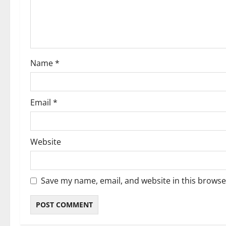
t
i
o
Name
*
n
Email
*
Website
Save my name, email, and website in this browse