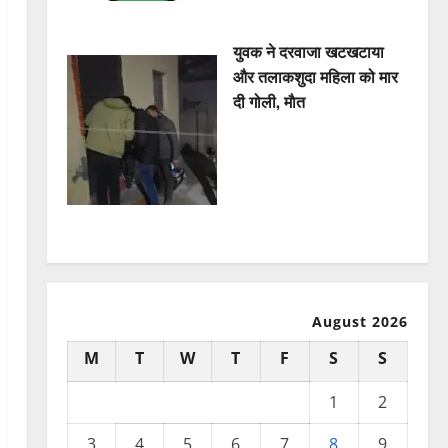
युवक ने दरवाजा खटखटाया
और तलाकशुदा महिला को मार
दी गोली, माैत
August 2026
M
T
W
T
F
S
S
1
2
3
4
5
6
7
8
9