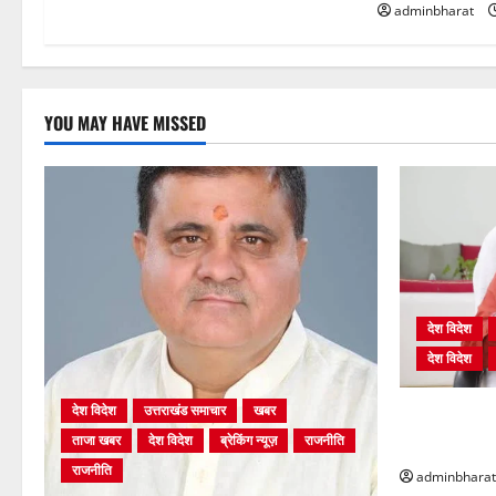
adminbharat
YOU MAY HAVE MISSED
देश विदेश
देश विदेश
देश विदेश
उत्तराखंड समाचार
खबर
शिक्षा विभाग म
ताजा खबर
देश विदेश
ब्रेकिंग न्यूज़
राजनीति
भर्ती प्रक्रिया
राजनीति
adminbharat