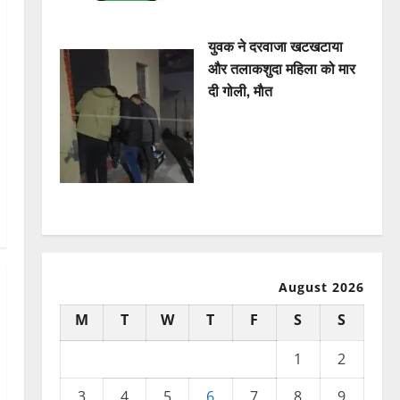
युवक ने दरवाजा खटखटाया
और तलाकशुदा महिला को मार
दी गोली, माैत
August 2026
M
T
W
T
F
S
S
1
2
3
4
5
6
7
8
9