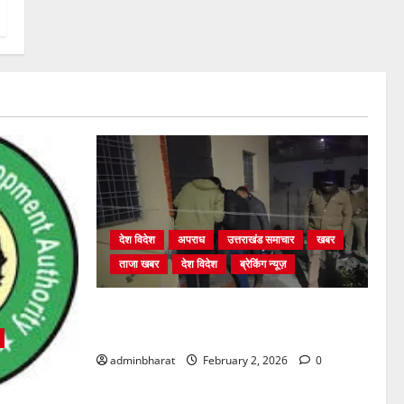
देश विदेश
अपराध
उत्तराखंड समाचार
खबर
ताजा खबर
देश विदेश
ब्रेकिंग न्यूज़
युवक ने दरवाजा खटखटाया और तलाकशुदा
महिला को मार दी गोली, माैत
adminbharat
February 2, 2026
0