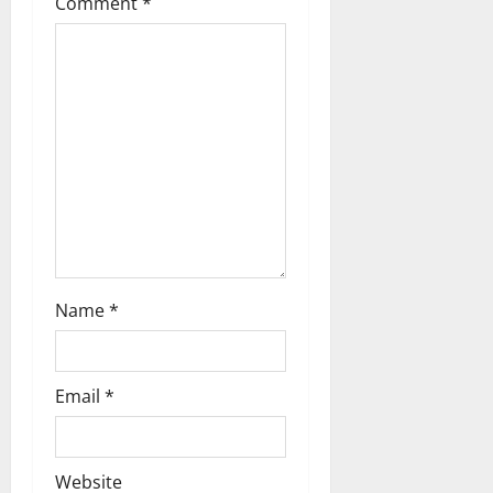
t
Comment
*
i
o
n
Name
*
Email
*
Website