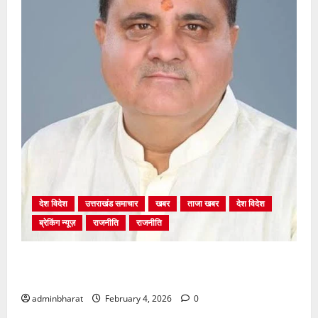
देश विदेश
उत्तराखंड समाचार
खबर
ताजा खबर
देश विदेश
ब्रेकिंग न्यूज़
राजनीति
राजनीति
अंकिता प्रकरण मे सीबीआई जांच शुरू होने से कांग्रेस हुई
बेनकाब: भट्ट
adminbharat
February 4, 2026
0