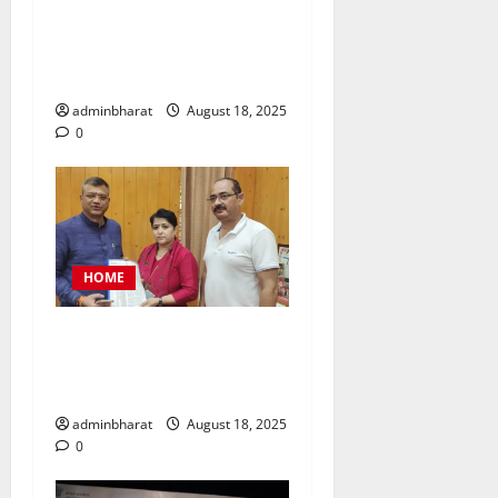
नैनीताल जिला पंचायत अध्यक्ष
चुनाव को लेकर हाईकोर्ट की कड़ी
फटकार
adminbharat
August 18, 2025
0
HOME
महिला कांग्रेस प्रतिनिधिमंडल
शहर की समस्याओं को लेकर मेयर
से मिला, सौंपा ज्ञापन
adminbharat
August 18, 2025
0