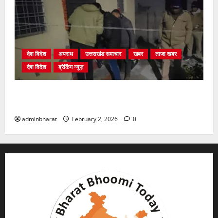
देश विदेश
अपराध
उत्तराखंड समाचार
खबर
ताजा खबर
देश विदेश
ब्रेकिंग न्यूज़
युवक ने दरवाजा खटखटाया और तलाकशुदा महिला को मार दी
गोली, माैत
adminbharat
February 2, 2026
0