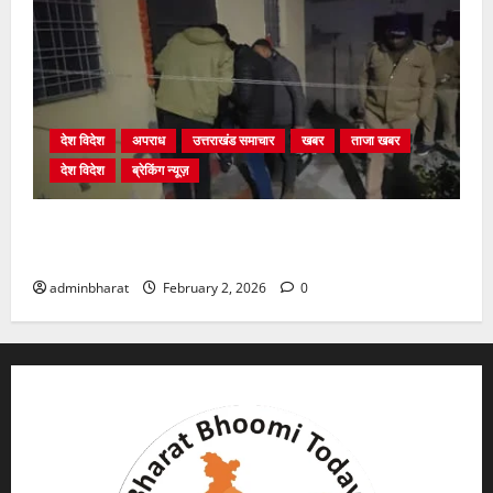
देश विदेश
अपराध
उत्तराखंड समाचार
खबर
ताजा खबर
देश विदेश
ब्रेकिंग न्यूज़
युवक ने दरवाजा खटखटाया और तलाकशुदा महिला को मार दी
गोली, माैत
adminbharat
February 2, 2026
0