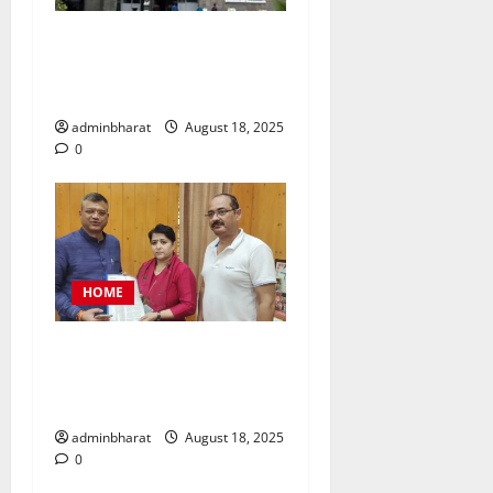
नैनीताल जिला पंचायत अध्यक्ष
चुनाव को लेकर हाईकोर्ट की कड़ी
फटकार
adminbharat
August 18, 2025
0
HOME
महिला कांग्रेस प्रतिनिधिमंडल
शहर की समस्याओं को लेकर मेयर
से मिला, सौंपा ज्ञापन
adminbharat
August 18, 2025
0