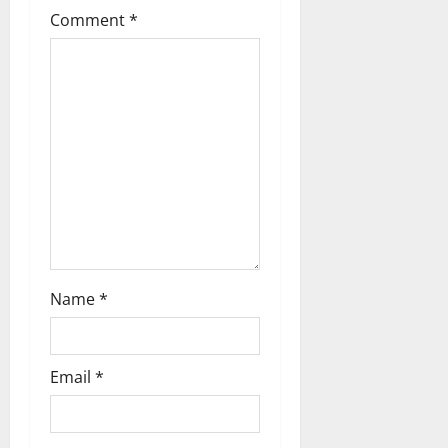
t
Comment
*
i
o
n
Name
*
Email
*