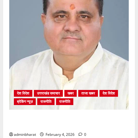
देश विदेश
उत्तराखंड समाचार
खबर
ताजा खबर
देश विदेश
ब्रेकिंग न्यूज़
राजनीति
राजनीति
अंकिता प्रकरण मे सीबीआई जांच शुरू होने से कांग्रेस हुई
बेनकाब: भट्ट
adminbharat
February 4, 2026
0