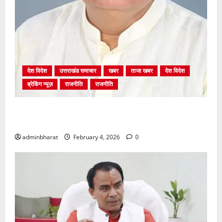
देश विदेश
उत्तराखंड समाचार
खबर
ताजा खबर
देश विदेश
ब्रेकिंग न्यूज़
राजनीति
राजनीति
अंकिता प्रकरण मे सीबीआई जांच शुरू होने से कांग्रेस हुई
बेनकाब: भट्ट
adminbharat
February 4, 2026
0