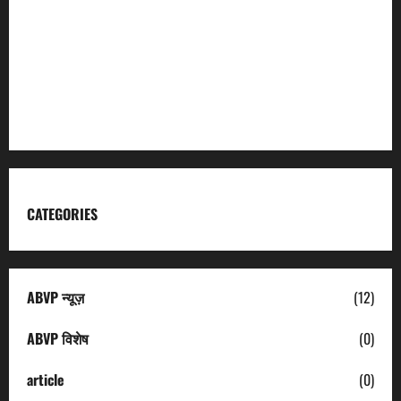
Garhwal Mandal Vikas Nigam
Kumaon Mandal Vikas Nigam
Uttarakhand Tourism
CATEGORIES
ABVP न्यूज़
(12)
ABVP विशेष
(0)
article
(0)