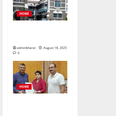
HOME
नैनीताल जिला पंचायत अध्यक्ष
चुनाव को लेकर हाईकोर्ट की कड़ी
फटकार
adminbharat
August 18, 2025
0
HOME
महिला कांग्रेस प्रतिनिधिमंडल
शहर की समस्याओं को लेकर मेयर
से मिला, सौंपा ज्ञापन