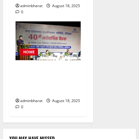
adminbharat
August 18, 2025
0
HOME
टीएचडीसी इंडिया में आयोजित हुई
देश की बड़ी नराकासो में से एक
नराकास हरिद्वार की अर्धवार्षिक
बैठक
adminbharat
August 18, 2025
0
YOU MAY HAVE MISSED