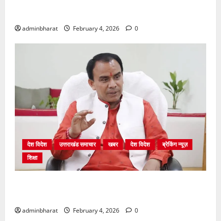
अंकिता प्रकरण मे सीबीआई जांच शुरू होने से कांग्रेस हुई
बेनकाब: भट्ट
adminbharat
February 4, 2026
0
देश विदेश
उत्तराखंड समाचार
खबर
देश विदेश
ब्रेकिंग न्यूज़
शिक्षा
शिक्षा विभाग में चतुर्थ श्रेणी के 2364 पदों पर भर्ती प्रक्रिया
शुरू
adminbharat
February 4, 2026
0