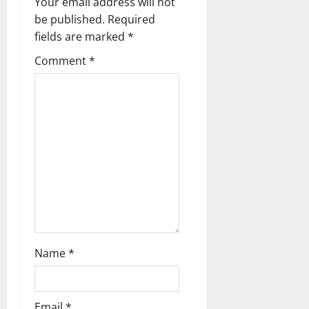
Your email address will not
i
be published.
Required
fields are marked
*
g
Comment
*
a
t
i
o
n
Name
*
Email
*