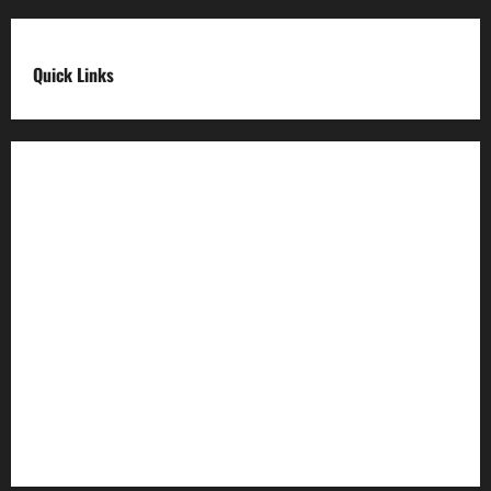
Quick Links
Digital India
Make in india
Uttarakhand My Government
Uttarakhand Open Data
Compliances
egazette