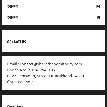
स्वास्थ्य
(14)
स्वास्थ्य
(0)
CONTACT US
Email :
conatct@bharatbhoomitoday.com
Phone No:
+919412948185
City : Dehradun
,
State : Uttarakhand
248001
Country : India
Socail icon