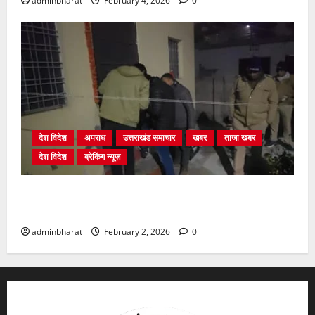
adminbharat
February 4, 2026
0
देश विदेश
अपराध
उत्तराखंड समाचार
खबर
ताजा खबर
देश विदेश
ब्रेकिंग न्यूज़
युवक ने दरवाजा खटखटाया और तलाकशुदा महिला को मार दी
गोली, माैत
adminbharat
February 2, 2026
0