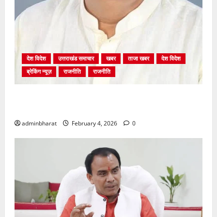
देश विदेश
उत्तराखंड समाचार
खबर
ताजा खबर
देश विदेश
ब्रेकिंग न्यूज़
राजनीति
राजनीति
अंकिता प्रकरण मे सीबीआई जांच शुरू होने से कांग्रेस हुई
बेनकाब: भट्ट
adminbharat
February 4, 2026
0