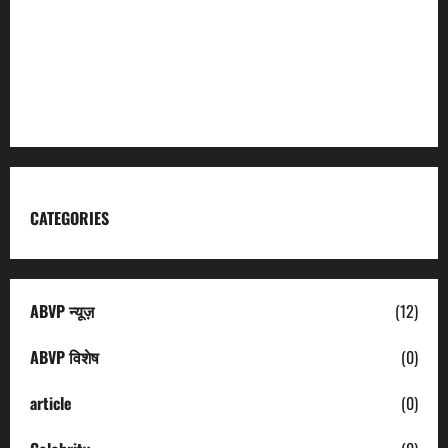
Garhwal Mandal Vikas Nigam
Kumaon Mandal Vikas Nigam
Uttarakhand Tourism
CATEGORIES
ABVP न्यूज़
(12)
ABVP विशेष
(0)
article
(0)