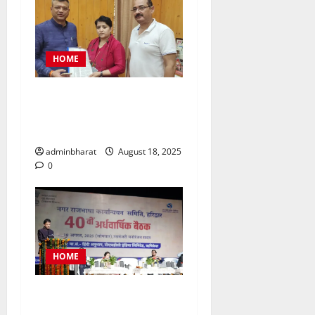
HOME
महिला कांग्रेस प्रतिनिधिमंडल
शहर की समस्याओं को लेकर मेयर
से मिला, सौंपा ज्ञापन
adminbharat
August 18, 2025
0
HOME
टीएचडीसी इंडिया में आयोजित हुई
देश की बड़ी नराकासो में से एक