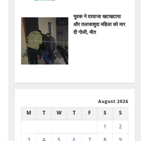
युवक ने दरवाजा खटखटाया
और तलाकशुदा महिला को मार
दी गोली, माैत
August 2026
M
T
W
T
F
S
S
1
2
3
4
5
6
7
8
9