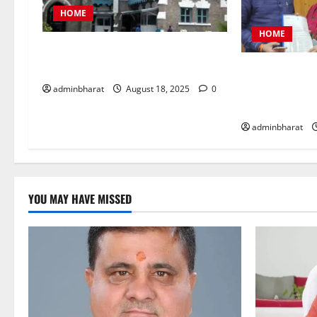
HOME
HOME
नैनीताल जिला पंचायत अध्यक्ष चुनाव को
लेकर हाईकोर्ट की कड़ी फटकार
महिला कांग्रेस 
समस्याओं को लेक
adminbharat
August 18, 2025
0
ज्ञापन
adminbharat
YOU MAY HAVE MISSED