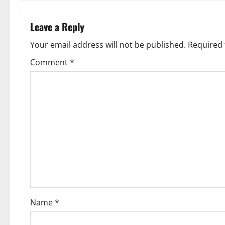
t
n
Leave a Reply
a
Your email address will not be published.
Required 
v
Comment
*
i
g
a
t
i
o
Name
*
n