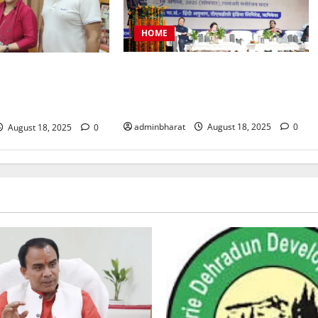
HOME
टीएचडीसी इंडिया में आयोजित हुई देश की
प्रतिनिधिमंडल शहर की
बड़ी नराकासो में से एक नराकास हरिद्वार
र मेयर से मिला, सौंपा
की अर्धवार्षिक बैठक
adminbharat
August 18, 2025
0
August 18, 2025
0