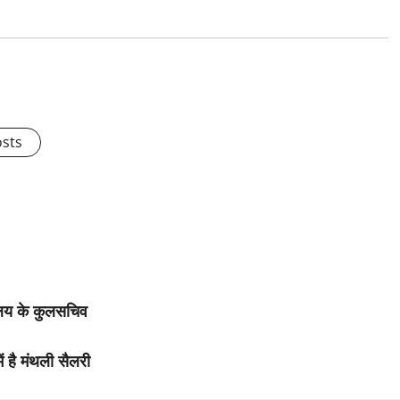
osts
यालय के कुलसचिव
ं है मंथली सैलरी