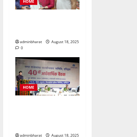
HOME
महिला कांग्रेस प्रतिनिधिमंडल
शहर की समस्याओं को लेकर मेयर
से मिला, सौंपा ज्ञापन
adminbharat
August 18, 2025
0
HOME
टीएचडीसी इंडिया में आयोजित हुई
देश की बड़ी नराकासो में से एक
नराकास हरिद्वार की अर्धवार्षिक
बैठक
adminbharat
August 18, 2025