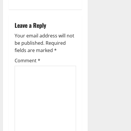
i
g
Leave a Reply
a
Your email address will not
be published.
Required
t
fields are marked
*
i
Comment
*
o
n