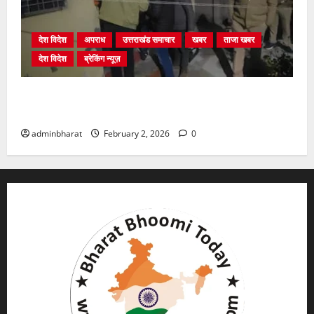
देश विदेश
अपराध
उत्तराखंड समाचार
खबर
ताजा खबर
देश विदेश
ब्रेकिंग न्यूज़
युवक ने दरवाजा खटखटाया और तलाकशुदा महिला को मार दी
गोली, माैत
adminbharat
February 2, 2026
0