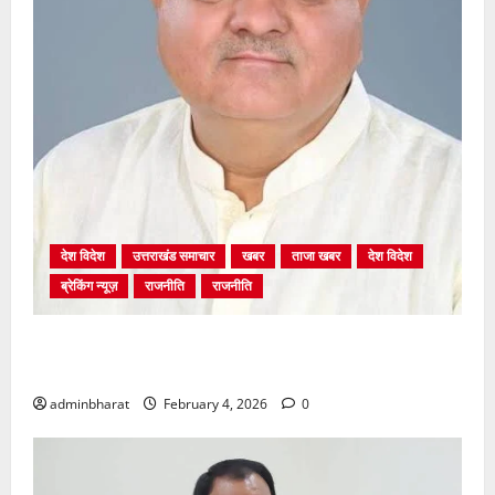
देश विदेश
उत्तराखंड समाचार
खबर
ताजा खबर
देश विदेश
ब्रेकिंग न्यूज़
राजनीति
राजनीति
अंकिता प्रकरण मे सीबीआई जांच शुरू होने से कांग्रेस हुई
बेनकाब: भट्ट
adminbharat
February 4, 2026
0