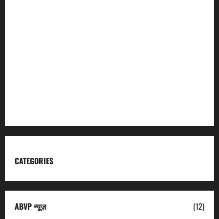
Incredible India
Char Dham
Garhwal Mandal Vikas Nigam
Kumaon Mandal Vikas Nigam
Uttarakhand Tourism
CATEGORIES
ABVP न्यूज़
(12)