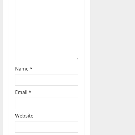
o
n
Name
*
Email
*
Website