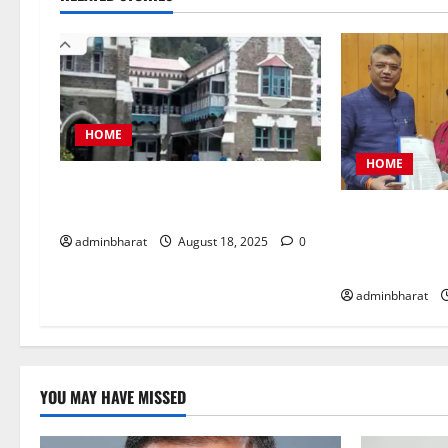
HOME
HOME
नैनीताल जिला पंचायत अध्यक्ष चुनाव को
लेकर हाईकोर्ट की कड़ी फटकार
महिला कांग्रेस 
समस्याओं को लेक
adminbharat
August 18, 2025
0
ज्ञापन
adminbharat
YOU MAY HAVE MISSED