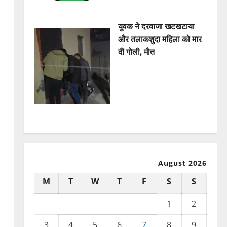
युवक ने दरवाजा खटखटाया
और तलाकशुदा महिला को मार
दी गोली, माैत
August 2026
M
T
W
T
F
S
S
1
2
3
4
5
6
7
8
9