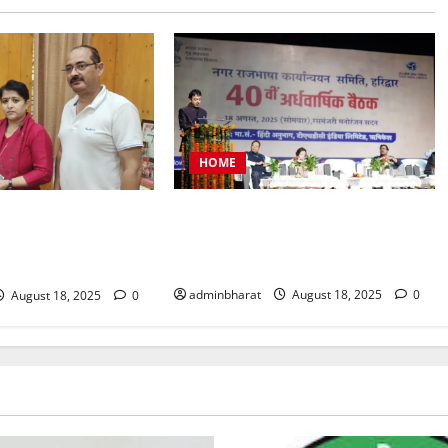
HOME
टीएचडीसी इंडिया में आयोजित हुई देश की
प्रतिनिधिमंडल शहर की
बड़ी नराकासो में से एक नराकास हरिद्वार
र मेयर से मिला, सौंपा
की अर्धवार्षिक बैठक
adminbharat
August 18, 2025
0
August 18, 2025
0