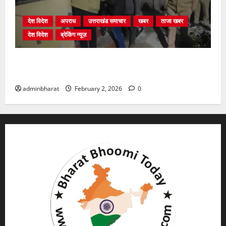
देश विदेश
अपराध
उत्तराखंड समाचार
खबर
ताजा खबर
देश विदेश
ब्रेकिंग न्यूज़
युवक ने दरवाजा खटखटाया और तलाकशुदा महिला को मार दी
गोली, माैत
adminbharat
February 2, 2026
0