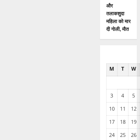
और
तलाकशुदा
महिला को मार
दी गोली, माैत
M
T
W
3
4
5
10
11
12
17
18
19
24
25
26