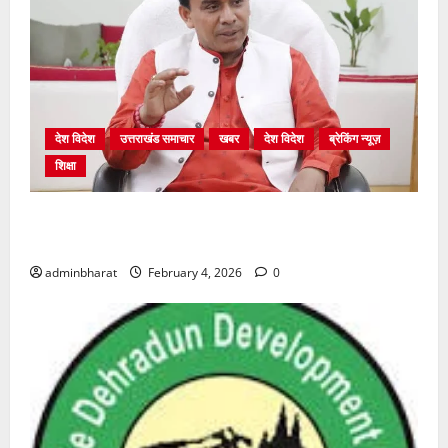
देश विदेश
उत्तराखंड समाचार
खबर
देश विदेश
ब्रेकिंग न्यूज़
शिक्षा
शिक्षा विभाग में चतुर्थ श्रेणी के 2364 पदों पर भर्ती प्रक्रिया
शुरू
adminbharat
February 4, 2026
0