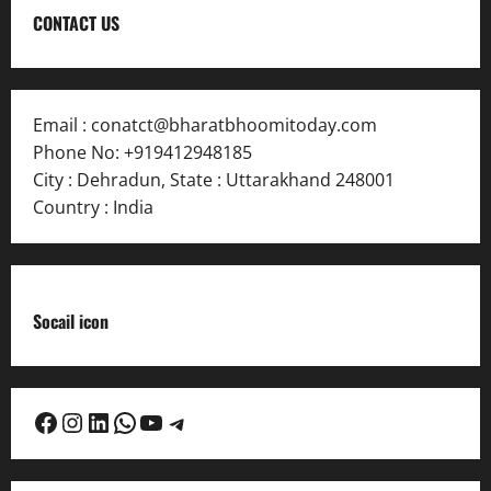
CONTACT US
Email :
conatct@bharatbhoomitoday.com
Phone No:
+919412948185
City : Dehradun
,
State : Uttarakhand
248001
Country : India
Socail icon
Facebook
Instagram
LinkedIn
WhatsApp
YouTube
Telegram