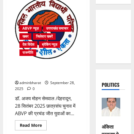
ABVP न्यूज़
उत्तराखंड समाचार
खबर
जिलेवार खबरें
देश विदेश
ब्रेकिंग न्यूज़
राजनीति
उत्तराखंड प्रांत छात्रसंघ चुनाव में
ABVP की प्रचंड जीत
adminbharat
September 28,
POLITICS
2025
0
डॉ. अजय मोहन सेमवाल /देहरादून,
28 सितंबर 2025 छात्रसंघ चुनाव में
ABVP की प्रचंड जीत युवाओं का...
अंतर्राष्ट्रीय समाचार
Read
आपके विचार
आम मुद्दे
Read More
अंकिता
more
आयाम
उत्तराखंड विमर्श
प्रकरण मे
about