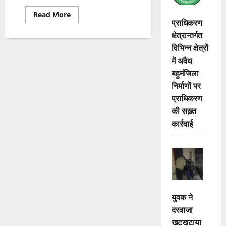
Read
Read More
प्राधिकरण
more
about
क्षेत्रान्तर्गत
नेशनल
गेम्स
विभिन्न क्षेत्रों
व
अन्य
में अवैध
राष्ट्रीय,
अंतरराष्ट्रीय
बहुमंजिला
प्रतियोगिताओं
निर्माणों पर
के
पदक
प्राधिकरण
विजेता
सम्मानित
की सख़्त
कार्रवाई
युवक ने
दरवाजा
खटखटाया