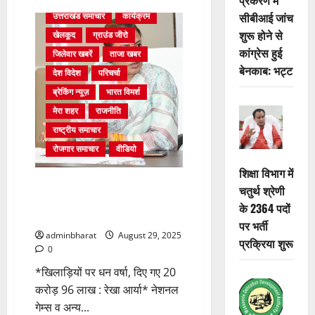
उत्तराखंड
सीबीआई जांच
उत्तराखंड समाचार
कार्यक्रम
प्रांत
छात्रसंघ
शुरू होने से
खेलकूद
ग्राउंड जीरो
चुनाव
में
कांग्रेस हुई
जिलेवार खबरें
ताजा खबर
ABVP
की
बेनकाब: भट्ट
देश विदेश
परिचर्चा
प्रचंड
जीत
ब्रेकिंग न्यूज़
भारत विमर्श
मेरा शहर
राजनीति
राष्ट्रीय समाचार
रोजगार समाचार
वीडियो
शिक्षा विभाग में
नेशनल गेम्स व अन्य राष्ट्रीय,
चतुर्थ श्रेणी
अंतरराष्ट्रीय प्रतियोगिताओं के पदक
के 2364 पदों
विजेता सम्मानित
पर भर्ती
adminbharat
August 29, 2025
प्रक्रिया शुरू
0
*खिलाड़ियों पर धन वर्षा, दिए गए 20
करोड़ 96 लाख : रेखा आर्या* नेशनल
गेम्स व अन्य...