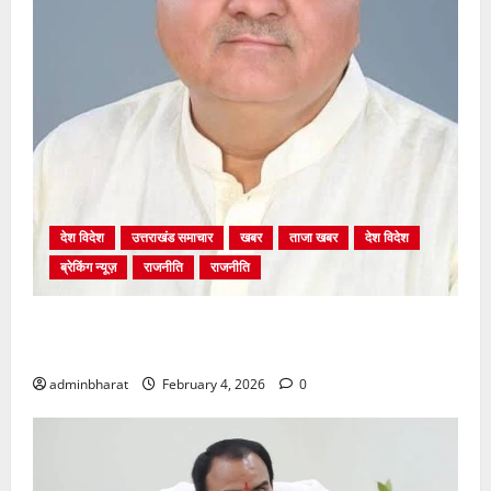
देश विदेश
उत्तराखंड समाचार
खबर
ताजा खबर
देश विदेश
ब्रेकिंग न्यूज़
राजनीति
राजनीति
अंकिता प्रकरण मे सीबीआई जांच शुरू होने से कांग्रेस हुई
बेनकाब: भट्ट
adminbharat
February 4, 2026
0