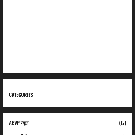
Incredible India
Char Dham
Garhwal Mandal Vikas Nigam
Kumaon Mandal Vikas Nigam
Uttarakhand Tourism
CATEGORIES
ABVP न्यूज़
(12)